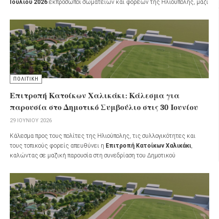
Ιουλίου 2026
εκπρόσωποι σωματείων και φορέων της Ηλιούπολης, μαζί
με κατοίκους της πόλης, εκφράζοντας την αντίθεσή τους στην απαίτηση
καταβολής ανταλλάγματος για τη χρήση δημοσίων εκτάσεων από τον
Δήμο Ηλιούπολης στο πάρκο
«Χαλικάκι»
.
ΠΟΛΙΤΙΚΗ
Επιτροπή Κατοίκων Χαλικάκι: Κάλεσμα για
παρουσία στο Δημοτικό Συμβούλιο στις 30 Ιουνίου
29 ΙΟΥΝΊΟΥ 2026
Κάλεσμα προς τους πολίτες της Ηλιούπολης, τις συλλογικότητες και
τους τοπικούς φορείς απευθύνει η
Επιτροπή Κατοίκων Χαλικάκι
,
καλώντας σε μαζική παρουσία στη συνεδρίαση του Δημοτικού
Συμβουλίου την
Τρίτη 30 Ιουνίου 2026
, στις
17:00
.