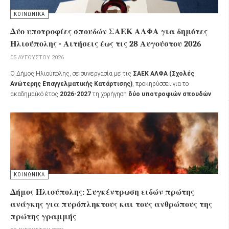
ΚΟΙΝΩΝΙΚΑ
Δύο υποτροφίες σπουδών ΣΑΕΚ ΑΛΦΑ για δημότες
Ηλιούπολης - Αιτήσεις έως τις 28 Αυγούστου 2026
05 ΑΥΓΟΎΣΤΟΥ 2026
Ο Δήμος Ηλιούπολης, σε συνεργασία με τις
ΣΑΕΚ ΑΛΦΑ (Σχολές
Ανώτερης Επαγγελματικής Κατάρτισης)
, προκηρύσσει για το
ακαδημαϊκό έτος
2026-2027
τη χορήγηση
δύο υποτροφιών σπουδών
σε δημότες της πόλης που επιθυμούν να συνεχίσουν τις σπουδές τους,
αλλά αντιμετωπίζουν οικονομικές δυσκολίες.
ΚΟΙΝΩΝΙΚΑ
Δήμος Ηλιούπολης: Συγκέντρωση ειδών πρώτης
ανάγκης για πυρόπληκτους και τους ανθρώπους της
πρώτης γραμμής