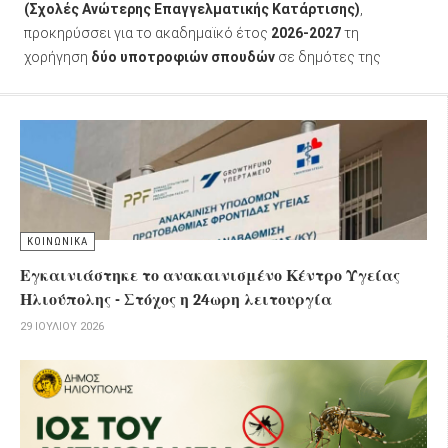
(Σχολές Ανώτερης Επαγγελματικής Κατάρτισης)
,
προκηρύσσει για το ακαδημαϊκό έτος
2026-2027
τη
χορήγηση
δύο υποτροφιών σπουδών
σε δημότες της
πόλης που επιθυμούν να συνεχίσουν τις σπουδές τους, αλλά
αντιμετωπίζουν οικονομικές δυσκολίες.
ΚΟΙΝΩΝΙΚΑ
Εγκαινιάστηκε το ανακαινισμένο Κέντρο Υγείας
Ηλιούπολης - Στόχος η 24ωρη λειτουργία
29 ΙΟΥΛΊΟΥ 2026