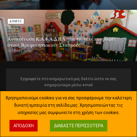
ΔΗΜΟΣ
Ανακοίνωση Κ.Α.Φ.Α.Δ.ΗΛ. για τις νέες εγγραφές
στους Βρεφονηπιακούς Σταθμούς
29 ΜΑΪ́ΟΥ 2016
Εγγραφείτε στο ενημερωτικό μας δελτίο ώστε να σας
ενημερώνουμε μέσω e-mail
Χρησιμοποιούμε cookies για να σας προσφέρουμε την καλύτερη
δυνατή εμπειρία στη σελίδα μας. Χρησιμοποιώντας τις
υπηρεσίες μας συμφωνείτε στη χρήση των cookies.
Όροι και Προϋποθέσεις
ΑΠΟΔΟΧΉ
ΔΙΑΒΆΣΤΕ ΠΕΡΙΣΣΌΤΕΡΑ