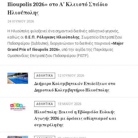
Ilioupolis 2026» στο Α’ Κλειστό Στάδιο
Ηλιούπολης
24 ΙΟΥΝΊΟΥ 2026
Η Ηλιούπολη φιλοξενεί ένα σημαντικό διεθνές αθλητικό γεγονός,
καθώς οι
Ο.Ε.Π. Ρόλιγκανς Ηλιούπολης
, Σωματείο Επιτραπέζιου
Ποδοσφαίρου (Subbuteo), διοργανώνουν το διεθνές τουρνουά
«Major
Grand Prix of Ilioupolis 2026»
, υπό την αιγίδα της Παγκόσμιας
Ομοσπονδίας Επιτραπέζιου Ποδοσφαίρου (FISTF).
ΑΘΛΗΤΙΚΑ
12 ΙΟΥΝΊΟΥ 2026
Διήμερο Κολυμβητικών Επιδείξεων στο
Δημοτικό Κολυμβητήριο Ηλιούπολης
ΑΘΛΗΤΙΚΑ
18 ΜΑΪ́ΟΥ 2026
Ηλιούπολη: Ξεκινά η Εβδομάδα Ειδικής
Αγωγής 2026 με δράσεις αθλητισμού και
συμπερίληψης