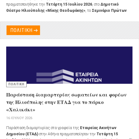
πραγματοποιήθηκε την
Τετάρτη 15 Ιουλίου 2026
, στο
Δημοτικό
Θέατρο Ηλιούπολης «Μίκης Θεοδωράκης»
, το
Σεμινάριο Πρώτων
Βοηθειών και Διαχείρισης Εκτάκτων Αναγκών
, μια δράση που στόχευε
στην ενημέρωση, την εκπαίδευση και την ενίσχυση της ετοιμότητας των
πολιτών απέναντι σε κρίσιμα περιστατικά της καθημερινότητας.
ΠΟΛΙΤΙΚΗ
ΠΟΛΙΤΙΚΗ
Παράσταση διαμαρτυρίας σωματείων και φορέων
της Ηλιούπολης στην ΕΤΑΔ για το πάρκο
«Χαλικάκι»
16 ΙΟΥΛΊΟΥ 2026
Παράσταση διαμαρτυρίας στα γραφεία της
Εταιρείας Ακινήτων
Δημοσίου (ΕΤΑΔ)
στην Αθήνα πραγματοποίησαν την
Τετάρτη 15