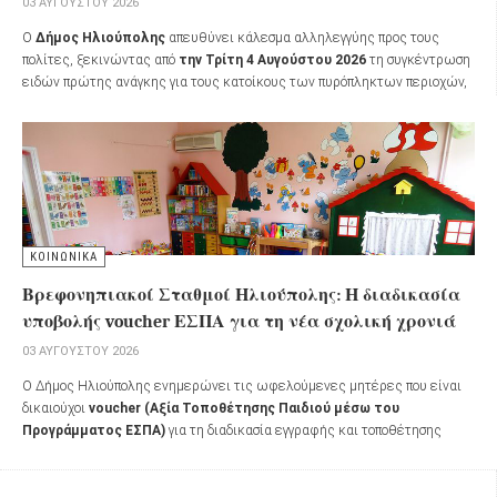
03 ΑΥΓΟΎΣΤΟΥ 2026
Ο
Δήμος Ηλιούπολης
απευθύνει κάλεσμα αλληλεγγύης προς τους
πολίτες, ξεκινώντας από
την Τρίτη 4 Αυγούστου 2026
τη συγκέντρωση
ειδών πρώτης ανάγκης για τους κατοίκους των πυρόπληκτων περιοχών,
καθώς και για όσους συμμετέχουν στη μάχη της κατάσβεσης των
πυρκαγιών.
ΚΟΙΝΩΝΙΚΑ
Βρεφονηπιακοί Σταθμοί Ηλιούπολης: Η διαδικασία
υποβολής voucher ΕΣΠΑ για τη νέα σχολική χρονιά
03 ΑΥΓΟΎΣΤΟΥ 2026
Ο Δήμος Ηλιούπολης ενημερώνει τις ωφελούμενες μητέρες που είναι
δικαιούχοι
voucher (Αξία Τοποθέτησης Παιδιού μέσω του
Προγράμματος ΕΣΠΑ)
για τη διαδικασία εγγραφής και τοποθέτησης
βρεφών και προνηπίων στα Παραρτήματα Αγωγής της
Διεύθυνσης
Διοίκησης Αλληλεγγύης, Φροντίδας και Αγωγής
για το σχολικό έτος
2026-2027
.