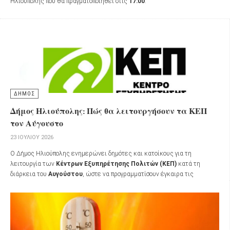
Ηλιούπολης που θα πραγματοποιηθεί στις
17:00
.
ΔΗΜΟΣ
Δήμος Ηλιούπολης: Πώς θα λειτουργήσουν τα ΚΕΠ
τον Αύγουστο
23 ΙΟΥΛΊΟΥ 2026
Ο Δήμος Ηλιούπολης ενημερώνει δημότες και κατοίκους για τη
λειτουργία των
Κέντρων Εξυπηρέτησης Πολιτών (ΚΕΠ)
κατά τη
διάρκεια του
Αυγούστου
, ώστε να προγραμματίσουν έγκαιρα τις
επισκέψεις τους.