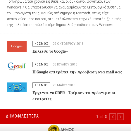
Το πλήρωμα του χρόνου έφθασε και οι ουκ ολίγοι φανατικοί των
Windows 7 θα υποχρεωθούν να αναβαθμίσουν το λειτουργικό σύστημα
του υπολογιστή τους, καθώς από σήμερα η Microsoft, όπως είχε
ανακοινώσει προ καιρού, σταματά πλέον την τεχνική υποστήριξη αυτής
της παλαιότερης -αλλά ακόμη δημοφιλούς- έκδοσης των Windows.
ΚΟΣΜΟΣ
09 ΟΚΤΩΒΡΊΟΥ 2018
Έκλεισε το Google+
ΚΟΣΜΟΣ
03 ΙΟΥΛΊΟΥ 2018
Η Google επιτρέπει την πρόσβαση στα mail σας
ΚΟΣΜΟΣ
23 ΜΑΪ́ΟΥ 2018
Έρχεται το GDPR - Τρέμουν τα πρόστιμα οι
εταιρείες
ΔΗΜΟΦΙΛΕΣΤΕΡΑ
1
of
3
PREVIOUS
NEXT