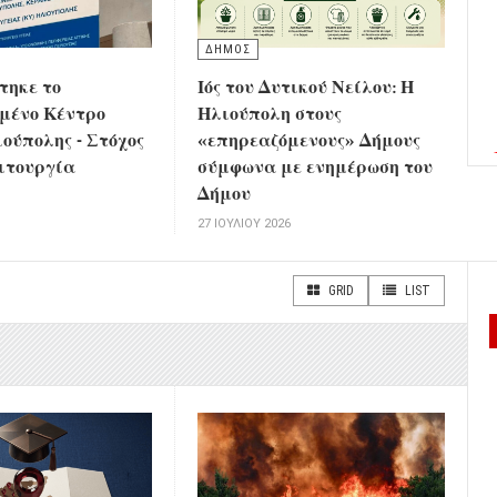
ΔΗΜΟΣ
τηκε το
Ιός του Δυτικού Νείλου: Η
μένο Κέντρο
Ηλιούπολη στους
ούπολης - Στόχος
«επηρεαζόμενους» Δήμους
ειτουργία
σύμφωνα με ενημέρωση του
Δήμου
6
27 ΙΟΥΛΊΟΥ 2026
GRID
LIST