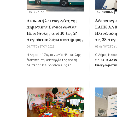
ΚΟΙΝΩΝΙΚΑ
ΚΟΙΝΩΝΙΚΑ
Διακοπή λειτουργίας της
Δύο υποτρ
Δημοτικής Συγκοινωνίας
ΣΑΕΚ ΑΛΦΑ
Ηλιούπολης από 10 έως 24
Ηλιούπολης
Αυγούστου λόγω συντήρησης
τις 28 Αυγ
06 ΑΥΓΟΎΣΤΟΥ 2026
05 ΑΥΓΟΎΣΤΟΥ 
Η Δημοτική Συγκοινωνία Ηλιούπολης
Ο Δήμος Ηλιού
διακόπτει τη λειτουργία της από τη
τις
ΣΑΕΚ ΑΛΦΑ
Δευτέρα 10 Αυγούστου έως τη
Επαγγελματικ
Δευτέρα 24 Αυγούστου 2026 λόγω
προκηρύσσει γι
προγραμματισμένης συντήρησης των
2026-2027
τη 
οχημάτων.
υποτροφιών 
της πόλης που 
τις σπουδές το
οικονομικές δυ