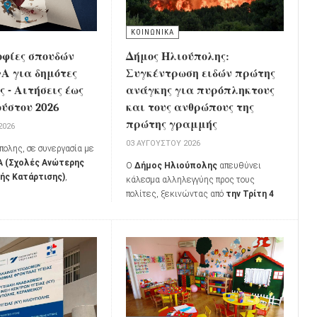
ΚΟΙΝΩΝΙΚΑ
οφίες σπουδών
Δήμος Ηλιούπολης:
 για δημότες
Συγκέντρωση ειδών πρώτης
 - Αιτήσεις έως
ανάγκης για πυρόπληκτους
ούστου 2026
και τους ανθρώπους της
πρώτης γραμμής
2026
03 ΑΥΓΟΎΣΤΟΥ 2026
πολης, σε συνεργασία με
 (Σχολές Ανώτερης
Ο
Δήμος Ηλιούπολης
απευθύνει
ής Κατάρτισης)
,
κάλεσμα αλληλεγγύης προς τους
α το ακαδημαϊκό έτος
πολίτες, ξεκινώντας από
την Τρίτη 4
χορήγηση
δύο
Αυγούστου 2026
τη συγκέντρωση
σπουδών
σε δημότες
ειδών πρώτης ανάγκης για τους
επιθυμούν να συνεχίσουν
κατοίκους των πυρόπληκτων περιοχών,
υς, αλλά αντιμετωπίζουν
καθώς και για όσους συμμετέχουν στη
σκολίες.
μάχη της κατάσβεσης των πυρκαγιών.