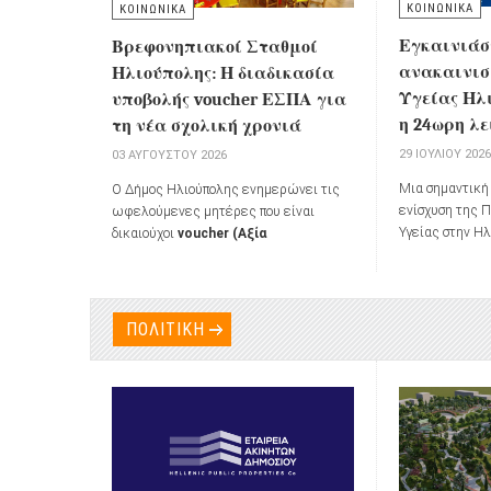
ΚΟΙΝΩΝΙΚΑ
ΚΟΙΝΩΝΙΚΑ
Εγκαινιάσ
Βρεφονηπιακοί Σταθμοί
ανακαινισ
Ηλιούπολης: Η διαδικασία
Υγείας Ηλι
υποβολής voucher ΕΣΠΑ για
η 24ωρη λ
τη νέα σχολική χρονιά
29 ΙΟΥΛΊΟΥ 202
03 ΑΥΓΟΎΣΤΟΥ 2026
Μια σημαντική 
Ο Δήμος Ηλιούπολης ενημερώνει τις
ενίσχυση της 
ωφελούμενες μητέρες που είναι
Υγείας στην Η
δικαιούχοι
voucher (Αξία
κατά τα εγκαί
Τοποθέτησης Παιδιού μέσω του
ανακαινισμένο
Προγράμματος ΕΣΠΑ)
για τη
Ηλιούπολης (
διαδικασία εγγραφής και τοποθέτησης
σύμφωνα με όσ
βρεφών και προνηπίων στα
ΠΟΛΙΤΙΚΗ
Κέντρο Υγείας
Παραρτήματα Αγωγής της
Διεύθυνσης
μετατραπεί σε
Διοίκησης Αλληλεγγύης, Φροντίδας
λειτουργίας 
και Αγωγής
για το σχολικό έτος
2026-
2027
.