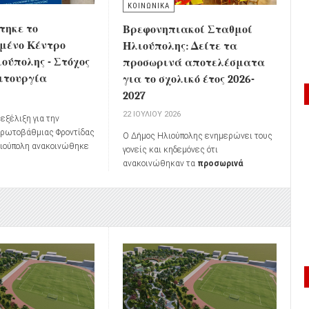
ΚΟΙΝΩΝΙΚΑ
τηκε το
Βρεφονηπιακοί Σταθμοί
μένο Κέντρο
Ηλιούπολης: Δείτε τα
ούπολης - Στόχος
προσωρινά αποτελέσματα
ειτουργία
για το σχολικό έτος 2026-
2027
6
22 ΙΟΥΛΊΟΥ 2026
εξέλιξη για την
Πρωτοβάθμιας Φροντίδας
Ο Δήμος Ηλιούπολης ενημερώνει τους
λιούπολη ανακοινώθηκε
γονείς και κηδεμόνες ότι
νια του πλήρως
ανακοινώθηκαν τα
προσωρινά
υ
Κέντρου Υγείας
αποτελέσματα μοριοδότησης
των
πρώην ΙΚΑ)
, καθώς,
αιτήσεων εγγραφής
βρεφών και
α ανακοινώθηκαν, το
προνηπίων
στους Βρεφονηπιακούς
 προγραμματίζεται να
Σταθμούς του Δήμου για το
σχολικό
Κέντρο Υγείας 24ωρης
έτος 2026-2027
.
εντός του 2026
.