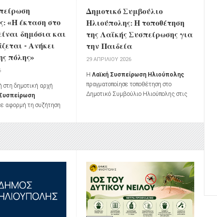
πείρωση
Δημοτικό Συμβούλιο
: «Η έκταση στο
Ηλιούπολης: Η τοποθέτηση
είναι δημόσια και
της Λαϊκής Συσπείρωσης για
άζεται - Ανήκει
την Παιδεία
ης πόλης»
29 ΑΠΡΙΛΊΟΥ 2026
6
Η
Λαϊκή Συσπείρωση Ηλιούπολης
πραγματοποίησε τοποθέτηση στο
ή στη δημοτική αρχή
Δημοτικό Συμβούλιο Ηλιούπολης στις
 Συσπείρωση
24 Απριλίου 2026, με επίκεντρο τα
ε αφορμή τη συζήτηση
ζητήματα της παιδείας.
Συμβούλιο της 9ης
 αποδοχή ή μη της
ης έκτασης στο
ην ΕΤΑΔ προς τον Δήμο
 καταβολή μισθώματος.