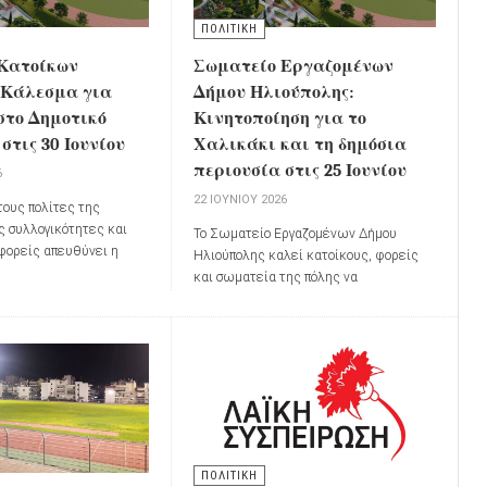
ΠΟΛΙΤΙΚΗ
Κατοίκων
Σωματείο Εργαζομένων
 Κάλεσμα για
Δήμου Ηλιούπολης:
στο Δημοτικό
Κινητοποίηση για το
στις 30 Ιουνίου
Χαλικάκι και τη δημόσια
περιουσία στις 25 Ιουνίου
6
22 ΙΟΥΝΊΟΥ 2026
τους πολίτες της
ς συλλογικότητες και
Το Σωματείο Εργαζομένων Δήμου
 φορείς απευθύνει η
Ηλιούπολης καλεί κατοίκους, φορείς
οίκων Χαλικάκι
,
και σωματεία της πόλης να
αζική παρουσία στη
συμμετάσχουν στην κινητοποίηση που θα
υ Δημοτικού Συμβουλίου
πραγματοποιηθεί την
Πέμπτη 25
ουνίου 2026
, στις
17:00
.
Ιουνίου 2026
, με κεντρικό σύνθημα:
«Η
Δημόσια Περιουσία δεν πωλείται
ούτε ενοικιάζεται»
ΠΟΛΙΤΙΚΗ