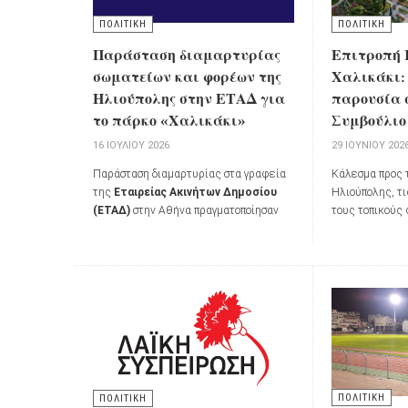
ΠΟΛΙΤΙΚΗ
ΠΟΛΙΤΙΚΗ
Παράσταση διαμαρτυρίας
Επιτροπή 
σωματείων και φορέων της
Χαλικάκι:
Ηλιούπολης στην ΕΤΑΔ για
παρουσία 
το πάρκο «Χαλικάκι»
Συμβούλιο 
16 ΙΟΥΛΊΟΥ 2026
29 ΙΟΥΝΊΟΥ 202
Παράσταση διαμαρτυρίας στα γραφεία
Κάλεσμα προς 
της
Εταιρείας Ακινήτων Δημοσίου
Ηλιούπολης, τι
(ΕΤΑΔ)
στην Αθήνα πραγματοποίησαν
τους τοπικούς
την
Τετάρτη 15 Ιουλίου 2026
Επιτροπή Κατ
εκπρόσωποι σωματείων και φορέων
καλώντας σε μ
της Ηλιούπολης, μαζί με κατοίκους της
συνεδρίαση το
πόλης, εκφράζοντας την αντίθεσή τους
την
Τρίτη 30 Ι
στην απαίτηση καταβολής
ανταλλάγματος για τη χρήση δημοσίων
εκτάσεων από τον Δήμο Ηλιούπολης στο
πάρκο
«Χαλικάκι»
.
ΠΟΛΙΤΙΚΗ
ΠΟΛΙΤΙΚΗ