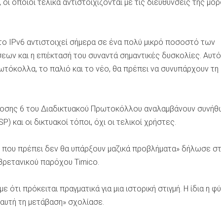
 οι οποίοι τελικά αντιστοιχίζονται με τις διευθύνσεις της μο
 τo IPv6 αντιστοιχεί σήμερα σε ένα πολύ μικρό ποσοστό των
εων και η επέκτασή του συναντά σημαντικές δυσκολίες. Αυτό
ρωτόκολλα, το παλιό και το νέο, θα πρέπει να συνυπάρχουν τη
δοσης 6 του Διαδικτυακού Πρωτοκόλλου αναλαμβάνουν συνήθ
) και οι δικτυακοί τόποι, όχι οι τελικοί χρήστες.
τό που πρέπει δεν θα υπάρξουν μαζικά προβλήματα» δήλωσε σ
βρετανικού παρόχου Timico.
 ότι πρόκειται πραγματικά για μια ιστορική στιγμή. Η ίδια η φ
 αυτή τη μετάβαση» σχολίασε.