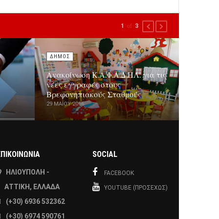
1
of
3
PREVIOUS
NEXT
ΔΗΜΟΣ
Ανακοίνωση Κ.Α.Φ.Α.Δ.ΗΛ. για τις
νέες εγγραφές στους
Βρεφονηπιακούς Σταθμούς
29 ΜΑΪ́ΟΥ 2016
ΕΠΙΚΟΙΝΩΝΙΑ
SOCIAL
ΗΛΙΟΎΠΟΛΗ -
FACEBOOK
ΑΤΤΙΚΉ, ΕΛΛΆΔΑ
YOUTUBE (ΠΡΟΣΕΧΏΣ)
(+30) 6936 532362
(+30) 6974 590761