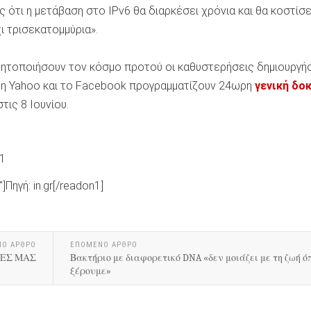
ότι η μετάβαση στο IPv6 θα διαρκέσει χρόνια και θα κοστίσε
ι τρισεκατομμύρια».
θητοποιήσουν τον κόσμο προτού οι καθυστερήσεις δημιουργή
, η Yahoo και το Facebook προγραμματίζουν 24ωρη
γενική δο
τις 8 Ιουνίου.
1
r"]Πηγή: in.gr[/readon1]
ΝΟ ΑΡΘΡΟ
ΕΠΟΜΕΝΟ ΑΡΘΡΟ
ΤΕΣ ΜΑΣ
Βακτήριο με διαφορετικό DNA «δεν μοιάζει με τη ζωή ό
ξέρουμε»