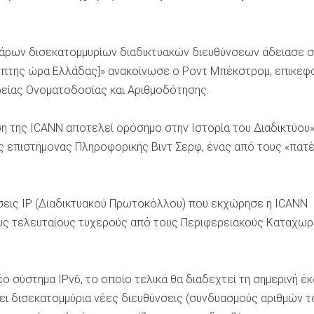
άρων δισεκατομμυρίων διαδικτυακών διευθύνσεων άδειασε 
μπτης ώρα Ελλάδας]» ανακοίνωσε ο Ροντ Μπέκστρομ, επικεφ
ρείας Ονοματοδοσίας και Αριθμοδότησης.
η της ICANN αποτελεί ορόσημο στην Ιστορία του Διαδικτύου
ς επιστήμονας Πληροφορικής Βιντ Σερφ, ένας από τους «πατ
νσεις IP (Διαδικτυακού Πρωτοκόλλου) που εκχώρησε η ICANΝ
υς τελευταίους τυχερούς από τους Περιφερειακούς Καταχω
έο σύστημα IPv6, το οποίο τελικά θα διαδεχτεί τη σημερινή έ
σει δισεκατομμύρια νέες διευθύνσεις (συνδυασμούς αριθμών τ