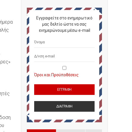
Εγγραφείτε στο ενημερωτικό
σήμερα
μας δελτίο ώστε να σας
αλής
ενημερώνουμε μέσω e-mail
»
έρες»
Όροι και Προϋποθέσεις
ρητές
κδοση
ου