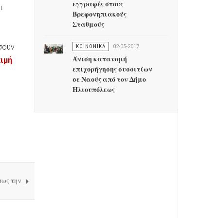
εγγραφές στους
ι
Βρεφονηπιακούς
Σταθμούς
σουν
ΚΟΙΝΩΝΙΚΑ
02-05-2017
Άνιση κατανομή
κιμή
επιχορήγησης συσσιτίων
σε Ναούς από τον Δήμο
Ηλιουπόλεως
πως την