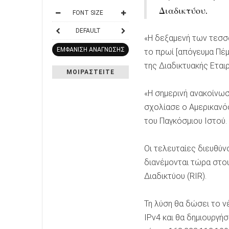
Διαδικτύου.
FONT SIZE
DEFAULT
«Η δεξαμενή των τεσσ
ΕΜΦΑΝΙΣΗ ΑΝΑΓΝΩΣΗΣ
το πρωί [απόγευμα Πέ
της Διαδικτυακής Εται
ΜΟΙΡΑΣΤΕΙΤΕ
«Η σημερινή ανακοίνωσ
σχολίασε ο Αμερικανό
του Παγκόσμιου Ιστού.
Οι τελευταίες διευθύ
διανέμονται τώρα στο
Διαδικτύου (RIR).
Τη λύση θα δώσει το ν
IPv4 και θα δημιουργή