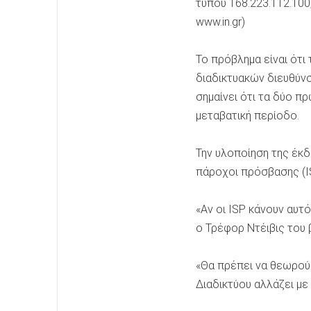
τύπου 168.223.112.100,
www.in.gr)
Το πρόβλημα είναι ότι
διαδικτυακών διευθύνσ
σημαίνει ότι τα δύο π
μεταβατική περίοδο.
Την υλοποίηση της έκ
πάροχοι πρόσβασης (ISP
«Αν οι ISP κάνουν αυ
o Τρέφορ Ντέιβις του 
«Θα πρέπει να θεωρούμε
Διαδικτύου αλλάζει με