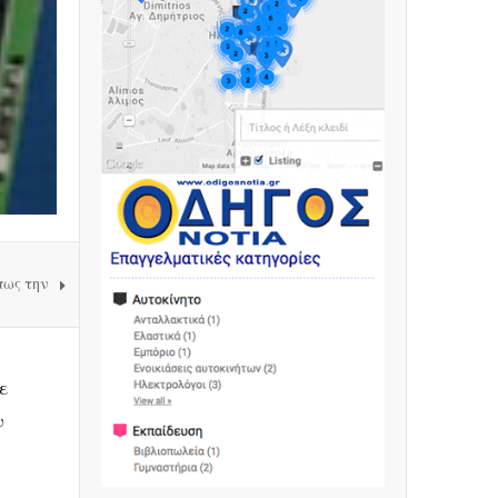
πως την
ε
ν