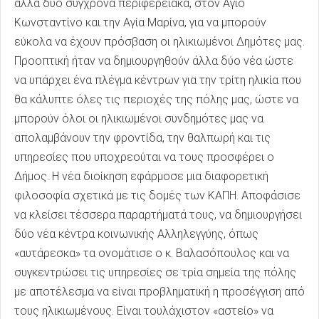
άλλα δύο σύγχρονα περιφερειακά, στον Άγιο
Κωνσταντίνο και την Αγία Μαρίνα, για να μπορούν
εύκολα να έχουν πρόσβαση οι ηλικιωμένοι Δημότες μας.
Προοπτική ήταν να δημιουργηθούν άλλα δύο νέα ώστε
να υπάρχει ένα πλέγμα κέντρων για την τρίτη ηλικία που
θα κάλυπτε όλες τις περιοχές της πόλης μας, ώστε να
μπορούν όλοι οι ηλικιωμένοι συνδημότες μας να
απολαμβάνουν την φροντίδα, την θαλπωρή και τις
υπηρεσίες που υποχρεούται να τους προσφέρει ο
Δήμος. Η νέα διοίκηση εφάρμοσε μια διαφορετική
φιλοσοφία σχετικά με τις δομές των ΚΑΠΗ. Αποφάσισε
να κλείσει τέσσερα παραρτήματά τους, να δημιουργήσει
δύο νέα κέντρα κοινωνικής Αλληλεγγύης, όπως
«αυτάρεσκα» τα ονομάτισε ο κ. Βαλασόπουλος και να
συγκεντρώσει τις υπηρεσίες σε τρία σημεία της πόλης
με αποτέλεσμα να είναι προβληματική η προσέγγιση από
τους ηλικιωμένους. Είναι τουλάχιστον «αστείο» να