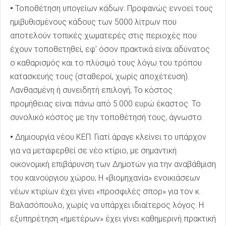
•
Τοποθέτηση υπογείων κάδων: Προφανώς εννοεί τους
ημιβυθισμένους κάδους των 5000 λίτρων που
αποτελούν τοπικές χωματερές στις περιοχές που
έχουν τοποθετηθεί, εφ’ όσον πρακτικά είναι αδύνατος
ο καθαρισμός και το πλύσιμό τους λόγω του τρόπου
κατασκευής τους (σταθεροί, χωρίς αποχέτευση).
Λανθασμένη ή συνειδητή επιλογή; Το κόστος
προμήθειας είναι πάνω από 5.000 ευρώ έκαστος. Το
συνολικό κόστος με την τοποθέτησή τους, άγνωστο.
•
Δημιουργία νέου ΚΕΠ. Γιατί άραγε κλείνει το υπάρχον
για να μεταφερθεί σε νέο κτίριο, με σημαντική
οικονομική επιβάρυνση των Δημοτών για την αναβάθμιση
του καινούργιου χώρου; Η «βιομηχανία» ενοικιάσεων
νέων κτιρίων έχει γίνει «προσφιλές σπορ» για τον κ.
Βαλασόπουλο, χωρίς να υπάρχει ιδιαίτερος λόγος. Η
εξυπηρέτηση «ημετέρων» έχει γίνει καθημερινή πρακτική