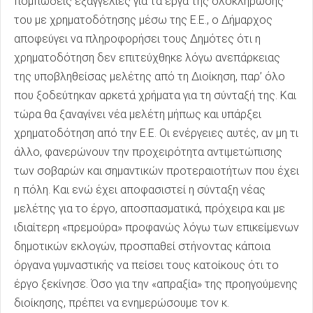
πομπώδεις εξαγγελίες για τα έργα της ολοκλήρωσής
του με χρηματοδότησης μέσω της Ε.Ε., ο Δήμαρχος
αποφεύγει να πληροφορήσει τους Δημότες ότι η
χρηματοδότηση δεν επιτεύχθηκε λόγω ανεπάρκειας
της υποβληθείσας μελέτης από τη Διοίκηση, παρ’ όλο
που ξοδεύτηκαν αρκετά χρήματα για τη σύνταξή της. Και
τώρα θα ξαναγίνει νέα μελέτη μήπως και υπάρξει
χρηματοδότηση από την Ε.Ε. Οι ενέργειες αυτές, αν μη τι
άλλο, φανερώνουν την προχειρότητα αντιμετώπισης
των σοβαρών και σημαντικών προτεραιοτήτων που έχει
η πόλη. Και ενώ έχει αποφασιστεί η σύνταξη νέας
μελέτης για το έργο, αποσπασματικά, πρόχειρα και με
ιδιαίτερη «πρεμούρα» προφανώς λόγω των επικείμενων
δημοτικών εκλογών, προσπαθεί στήνοντας κάποια
όργανα γυμναστικής να πείσει τους κατοίκους ότι το
έργο ξεκίνησε. Όσο για την «απραξία» της προηγούμενης
διοίκησης, πρέπει να ενημερώσουμε τον κ.