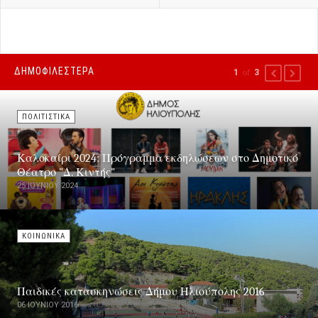
ΔΗΜΟΦΙΛΕΣΤΕΡΑ
1
of
3
PREVIOUS
NEXT
ΠΟΛΙΤΙΣΤΙΚΑ
Καλοκαίρι 2024: Πρόγραμμα εκδηλώσεων στο Δημοτικό
Θέατρο "Δ. Κιντής"
25 ΙΟΥΝΊΟΥ 2024
ΚΟΙΝΩΝΙΚΑ
Παιδικές κατασκηνώσεις Δήμου Ηλιούπολης 2016
06 ΙΟΥΝΊΟΥ 2016