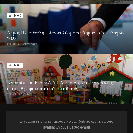
ΔΗΜΟΣ
Δήμος Ηλιούπολης: Αποτελέσματα Δημοτικών εκλογών
2023
08 ΟΚΤΩΒΡΊΟΥ 2023
ΔΗΜΟΣ
Ανακοίνωση Κ.Α.Φ.Α.Δ.ΗΛ. για τις νέες εγγραφές
στους Βρεφονηπιακούς Σταθμούς
29 ΜΑΪ́ΟΥ 2016
Εγγραφείτε στο ενημερωτικό μας δελτίο ώστε να σας
ενημερώνουμε μέσω e-mail