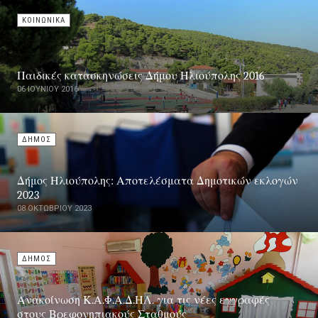
ΚΟΙΝΩΝΙΚΑ
Παιδικές κατασκηνώσεις Δήμου Ηλιούπολης 2016
06 ΙΟΥΝΊΟΥ 2016
ΔΗΜΟΣ
Δήμος Ηλιούπολης: Αποτελέσματα Δημοτικών εκλογών
2023
08 ΟΚΤΩΒΡΊΟΥ 2023
ΔΗΜΟΣ
Ανακοίνωση Κ.Α.Φ.Α.Δ.ΗΛ. για τις νέες εγγραφές
στους Βρεφονηπιακούς Σταθμούς