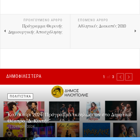
ΠΡΟΗΓΟΎΜΕΝΟ ΑΡΘΡΟ
ΕΠΟΜΕΝΟ ΑΡΘΡΟ
Πρόγραμμα Θερινής
Αθλητικές Διακοπές 2010
Δημιουργικής Απασχόλησης
ΔΗΜΟΦΙΛΕΣΤΕΡΑ
1
of
3
PREVIOUS
NEXT
ΠΟΛΙΤΙΣΤΙΚΑ
Καλοκαίρι 2024: Πρόγραμμα εκδηλώσεων στο Δημοτικό
Θέατρο "Δ. Κιντής"
25 ΙΟΥΝΊΟΥ 2024