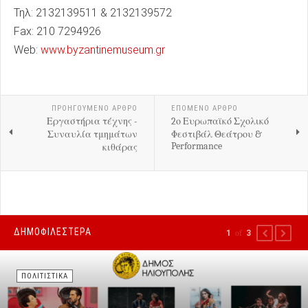
Τηλ: 2132139511 & 2132139572
Fax: 210 7294926
Web:
www.byzantinemuseum.gr
ΠΡΟΗΓΟΎΜΕΝΟ ΑΡΘΡΟ
ΕΠΟΜΕΝΟ ΑΡΘΡΟ
Εργαστήρια τέχνης -
2ο Ευρωπαϊκό Σχολικό
Συναυλία τμημάτων
Φεστιβάλ Θεάτρου &
Performance
κιθάρας
ΔΗΜΟΦΙΛΕΣΤΕΡΑ
1
of
3
PREVIOUS
NEXT
ΠΟΛΙΤΙΣΤΙΚΑ