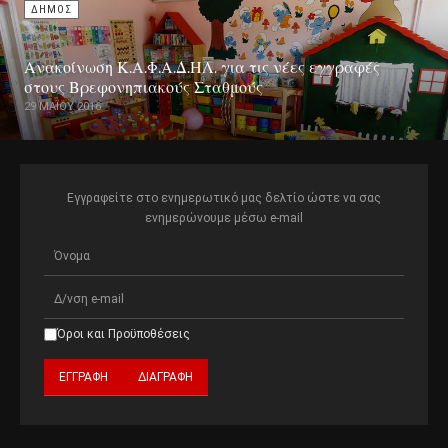
ΔΗΜΟΣ
Ανακοίνωση Κ.Α.Φ.Α.Δ.ΗΛ. για τις νέες εγγραφές
στους Βρεφονηπιακούς Σταθμούς
29 ΜΑΪ́ΟΥ 2016
Εγγραφείτε στο ενημερωτικό μας δελτίο ώστε να σας
ενημερώνουμε μέσω e-mail
Όροι και Προϋποθέσεις