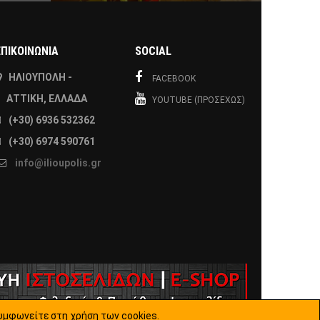
ΕΠΙΚΟΙΝΩΝΙΑ
SOCIAL
ΗΛΙΟΎΠΟΛΗ -
FACEBOOK
ΑΤΤΙΚΉ, ΕΛΛΆΔΑ
YOUTUBE (ΠΡΟΣΕΧΏΣ)
(+30) 6936 532362
(+30) 6974 590761
info@ilioupolis.gr
υμφωνείτε στη χρήση των cookies.