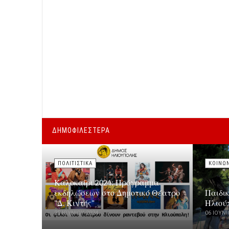
ΔΗΜΟΦΙΛΕΣΤΕΡΑ
ΠΟΛΙΤΙΣΤΙΚΑ
ΚΟΙΝΩ
Καλοκαίρι 2024: Πρόγραμμα
εκδηλώσεων στο Δημοτικό Θέατρο
Παιδι
"Δ. Κιντής"
Ηλιού
25 ΙΟΥΝΊΟΥ 2024
06 ΙΟΥΝΊ