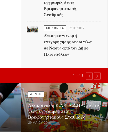
εγγραφές στους
Βρεφονηπιακούς
Σταθμούς
ΚΟΙΝΩΝΙΚΑ
02-05-2017
Άνιση κατανομή
επιχορήγησης συσσιτίων
σε Ναούς από τον Δήμο
Ηλιουπόλεως
1
of
3
PREVIOUS
NEXT
ΔΗΜΟΣ
Ανακοίνωση Κ.Α.Φ.Α.Δ.ΗΛ. για τις
νέες εγγραφές στους
Βρεφονηπιακούς Σταθμούς
29 ΜΑΪ́ΟΥ 2016