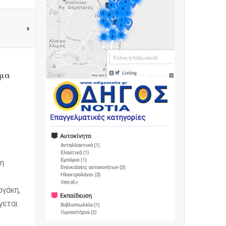
ημα
ση
γάκη,
γεται