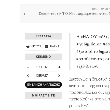
ΠΡΟΗΓΟΎΜΕ
Kοπή πίτας της Τ.Ο. Νέας Δημοκρατίας Αγίας
Η «ΗΛΙΟΥ-πόλις,
ΕΡΓΑΛΕΙΑ
της δημόσιας περ
ΕΚΤΎΠΩΣΗ
ΗΛΕΚΤΡΟΝΙΚΌ ΤΑΧΥΔΡΟΜΕΊΟ
έξω από το δημο
ΚΕΙΜΕΝΟ
καταθέτοντας συ
εξελίξεων.
FONT SIZE
DEFAULT
Δυστυχώς η δημοτική α
ΕΜΦΑΝΙΣΗ ΑΝΑΓΝΩΣΗΣ
κινητοποίησης και ενη
προσπάθεια και συνεχ
ΜΟΙΡΑΣΤΕΙΤΕ
περιορίσθηκε στο να π
με την ΚΕΔ.