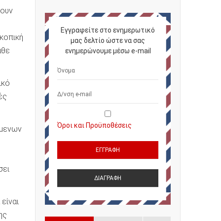
ύουν
Εγγραφείτε στο ενημερωτικό
σκοπική
μας δελτίο ώστε να σας
άθε
ενημερώνουμε μέσω e-mail
ικό
ές
Όροι και Προϋποθέσεις
ύμενων
σει
είναι
ης