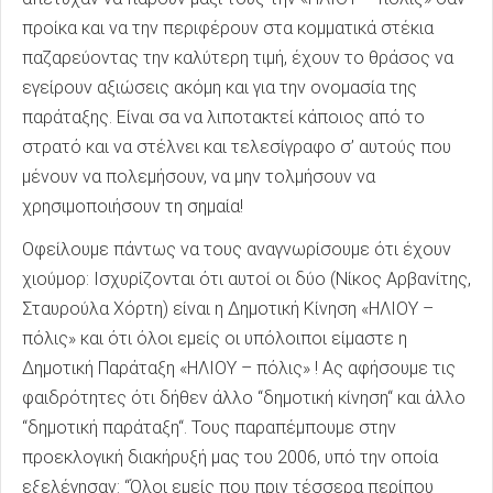
προίκα και να την περιφέρουν στα κομματικά στέκια
παζαρεύοντας την καλύτερη τιμή, έχουν το θράσος να
εγείρουν αξιώσεις ακόμη και για την ονομασία της
παράταξης. Είναι σα να λιποτακτεί κάποιος από το
στρατό και να στέλνει και τελεσίγραφο σ’ αυτούς που
μένουν να πολεμήσουν, να μην τολμήσουν να
χρησιμοποιήσουν τη σημαία!
Οφείλουμε πάντως να τους αναγνωρίσουμε ότι έχουν
χιούμορ: Ισχυρίζονται ότι αυτοί οι δύο (Νίκος Αρβανίτης,
Σταυρούλα Χόρτη) είναι η Δημοτική Κίνηση «ΗΛΙΟΥ –
πόλις» και ότι όλοι εμείς οι υπόλοιποι είμαστε η
Δημοτική Παράταξη «ΗΛΙΟΥ – πόλις» ! Ας αφήσουμε τις
φαιδρότητες ότι δήθεν άλλο ‘‘δημοτική κίνηση‘‘ και άλλο
‘‘δημοτική παράταξη‘‘. Τους παραπέμπουμε στην
προεκλογική διακήρυξή μας του 2006, υπό την οποία
εξελέγησαν: ‘‘Όλοι εμείς που πριν τέσσερα περίπου