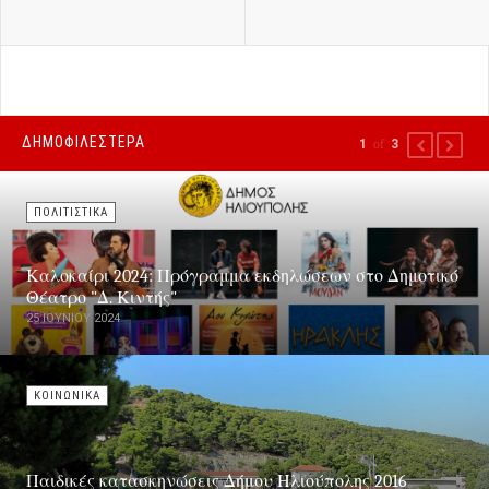
ΔΗΜΟΦΙΛΕΣΤΕΡΑ
1
of
3
PREVIOUS
NEXT
ΠΟΛΙΤΙΣΤΙΚΑ
Καλοκαίρι 2024: Πρόγραμμα εκδηλώσεων στο Δημοτικό
Θέατρο "Δ. Κιντής"
25 ΙΟΥΝΊΟΥ 2024
ΚΟΙΝΩΝΙΚΑ
Παιδικές κατασκηνώσεις Δήμου Ηλιούπολης 2016