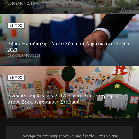
06 ΙΟΥΝΊΟΥ 2016
ΔΗΜΟΣ
Δήμος Ηλιούπολης: Αποτελέσματα Δημοτικών εκλογών
2023
08 ΟΚΤΩΒΡΊΟΥ 2023
ΔΗΜΟΣ
Ανακοίνωση Κ.Α.Φ.Α.Δ.ΗΛ. για τις νέες εγγραφές
στους Βρεφονηπιακούς Σταθμούς
29 ΜΑΪ́ΟΥ 2016
Εγγραφείτε στο ενημερωτικό μας δελτίο ώστε να σας