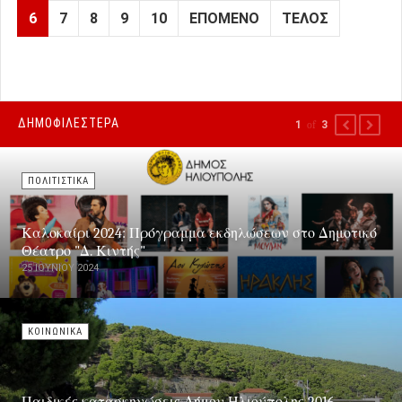
6
7
8
9
10
ΕΠΌΜΕΝΟ
ΤΈΛΟΣ
ΔΗΜΟΦΙΛΕΣΤΕΡΑ
1
of
3
PREVIOUS
NEXT
ΠΟΛΙΤΙΣΤΙΚΑ
Καλοκαίρι 2024: Πρόγραμμα εκδηλώσεων στο Δημοτικό
Θέατρο "Δ. Κιντής"
25 ΙΟΥΝΊΟΥ 2024
ΚΟΙΝΩΝΙΚΑ
Παιδικές κατασκηνώσεις Δήμου Ηλιούπολης 2016