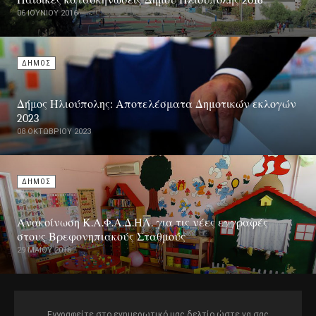
06 ΙΟΥΝΊΟΥ 2016
ΔΗΜΟΣ
Δήμος Ηλιούπολης: Αποτελέσματα Δημοτικών εκλογών
2023
08 ΟΚΤΩΒΡΊΟΥ 2023
ΔΗΜΟΣ
Ανακοίνωση Κ.Α.Φ.Α.Δ.ΗΛ. για τις νέες εγγραφές
στους Βρεφονηπιακούς Σταθμούς
29 ΜΑΪ́ΟΥ 2016
Εγγραφείτε στο ενημερωτικό μας δελτίο ώστε να σας