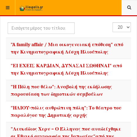
ΒΡΊΣΚΕΣΤΕ ΕΔΏ:
ΑΡΧΙΚΉ
Εισάγετε
Εμφάνιση
μέρος
#
του
"A family affair / Μια οικογενειακή υπόθεση" από
τίτλου.
την Κινηματογραφική Λέσχη Ηλιούπολης
"ΕΙ ΕΧΕΙΣ ΚΑΡΔΙΑΝ, ΔΥΝΑΣΑΙ ΣΩΘΗΝΑΙ" από
την Κινηματογραφική Λέσχη Ηλιούπολης
"Η Πόλη που θέλω": Αναβολή της εκδήλωσης
παρουσίαση των δημοτικών συμβούλων
"ΗΛΙΟΥ-πόλις ανθρώπινη πόλη": Το θέατρο του
παραλόγου της Δημοτικής αρχής
"Λευκάδιος Χερν – Ο Έλληνας που αναδείχθηκε
σε Εθνικό συγγραφέα της Ιαπωνίας"από την