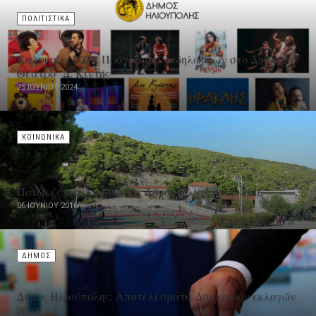
ΠΟΛΙΤΙΣΤΙΚΑ
Καλοκαίρι 2024: Πρόγραμμα εκδηλώσεων στο Δημοτικό
Θέατρο "Δ. Κιντής"
25 ΙΟΥΝΊΟΥ 2024
ΚΟΙΝΩΝΙΚΑ
Παιδικές κατασκηνώσεις Δήμου Ηλιούπολης 2016
06 ΙΟΥΝΊΟΥ 2016
ΔΗΜΟΣ
Δήμος Ηλιούπολης: Αποτελέσματα Δημοτικών εκλογών
2023