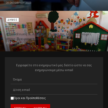
08 ΟΚΤΩΒΡΊΟΥ 2023
ΔΗΜΟΣ
Ανακοίνωση Κ.Α.Φ.Α.Δ.ΗΛ. για τις νέες εγγραφές
στους Βρεφονηπιακούς Σταθμούς
29 ΜΑΪ́ΟΥ 2016
Εγγραφείτε στο ενημερωτικό μας δελτίο ώστε να σας
ενημερώνουμε μέσω e-mail
Όροι και Προϋποθέσεις