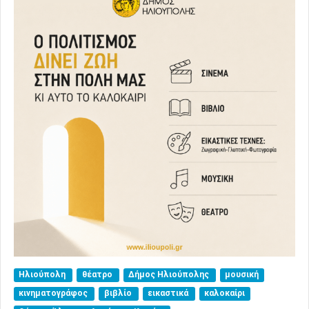
Ηλιούπολη
θέατρο
Δήμος Ηλιούπολης
μουσική
κινηματογράφος
βιβλίο
εικαστικά
καλοκαίρι