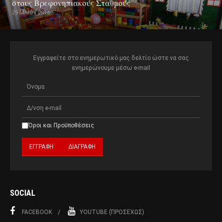
στους Βρεφονηπιακούς Σταθμούς
29 ΜΑΪ́ΟΥ 2016
Εγγραφείτε στο ενημερωτικό μας δελτίο ώστε να σας
ενημερώνουμε μέσω e-mail
Όροι και Προϋποθέσεις
SOCIAL
FACEBOOK
YOUTUBE (ΠΡΟΣΕΧΏΣ)