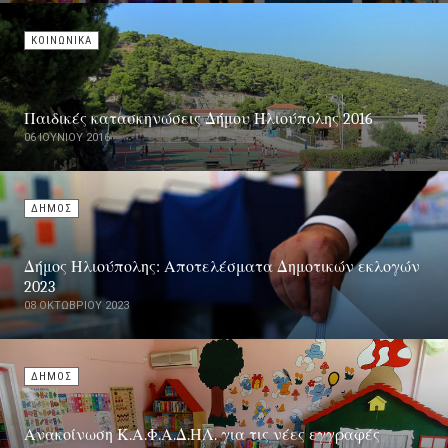
ΚΟΙΝΩΝΙΚΑ
Παιδικές κατασκηνώσεις Δήμου Ηλιούπολης 2016
06 ΙΟΥΝΊΟΥ 2016
ΔΗΜΟΣ
Δήμος Ηλιούπολης: Αποτελέσματα Δημοτικών εκλογών
2023
08 ΟΚΤΩΒΡΊΟΥ 2023
ΔΗΜΟΣ
Ανακοίνωση Κ.Α.Φ.Α.Δ.ΗΛ. για τις νέες εγγραφές