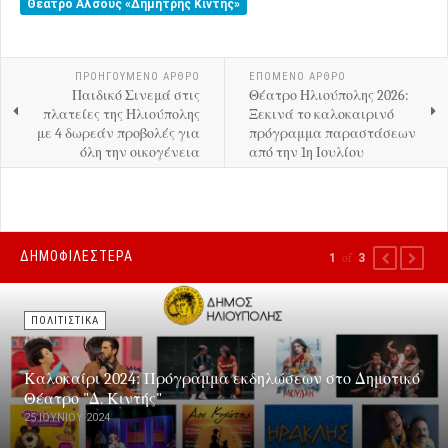
Θέατρο Άλσους «Δημήτρης Κιντής»
ΠΡΟΗΓΟΎΜΕΝΟ ΑΡΘΡΟ
ΕΠΟΜΕΝΟ ΑΡΘΡΟ
Παιδικό Σινεμά στις
Θέατρο Ηλιούπολης 2026:
πλατείες της Ηλιούπολης
Ξεκινά το καλοκαιρινό
με 4 δωρεάν προβολές για
πρόγραμμα παραστάσεων
όλη την οικογένεια
από την 1η Ιουλίου
ΔΗΜΟΦΙΛΕΣΤΕΡΑ
1
of
3
PREVIOUS
NEXT
ΠΟΛΙΤΙΣΤΙΚΑ
Καλοκαίρι 2024: Πρόγραμμα εκδηλώσεων στο Δημοτικό
Θέατρο "Δ. Κιντής"
25 ΙΟΥΝΊΟΥ 2024