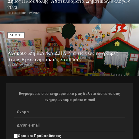
Δήμος Ηλιούπολης: Αποτελέσματα Δημοτικών εκλογών
2023
08 ΟΚΤΩΒΡΊΟΥ 2023
ΔΗΜΟΣ
Ανακοίνωση Κ.Α.Φ.Α.Δ.ΗΛ. για τις νέες εγγραφές
στους Βρεφονηπιακούς Σταθμούς
29 ΜΑΪ́ΟΥ 2016
Εγγραφείτε στο ενημερωτικό μας δελτίο ώστε να σας
ενημερώνουμε μέσω e-mail
Όροι και Προϋποθέσεις