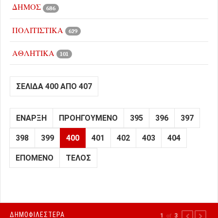
ΔΗΜΟΣ
686
ΠΟΛΙΤΙΣΤΙΚΑ
629
ΑΘΛΗΤΙΚΑ
101
ΣΕΛΊΔΑ 400 ΑΠΌ 407
ΈΝΑΡΞΗ
ΠΡΟΗΓΟΎΜΕΝΟ
395
396
397
398
399
400
401
402
403
404
ΕΠΌΜΕΝΟ
ΤΈΛΟΣ
ΔΗΜΟΦΙΛΕΣΤΕΡΑ
1
of
3
PREVIOUS
NEXT