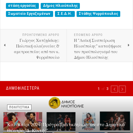
στάση εργασίας
Δήμος Ηλιούπολης
Σωματείο Εργαζομένων
Σ.Ε.Δ.Η.
Στάθης Ψυρρόπουλος
ΠΡΟΗΓΟΎΜΕΝΟ ΑΡΘΡΟ
ΕΠΟΜΕΝΟ ΑΡΘΡΟ
Γιώργος Χατζηδάκης:
Η "Λαϊκή Συσπείρωση
Πολιτική αλαζονείας &
Ηλιούπολης" καταψήφισε
αμετροεπείας από τον κ.
τον προϋπολογισμό του
Ψυρρόπουλο
Δήμου Ηλιούπολης
ΔΗΜΟΦΙΛΕΣΤΕΡΑ
1
of
3
PREVIOUS
NEXT
ΠΟΛΙΤΙΣΤΙΚΑ
Καλοκαίρι 2024: Πρόγραμμα εκδηλώσεων στο Δημοτικό
Θέατρο "Δ. Κιντής"