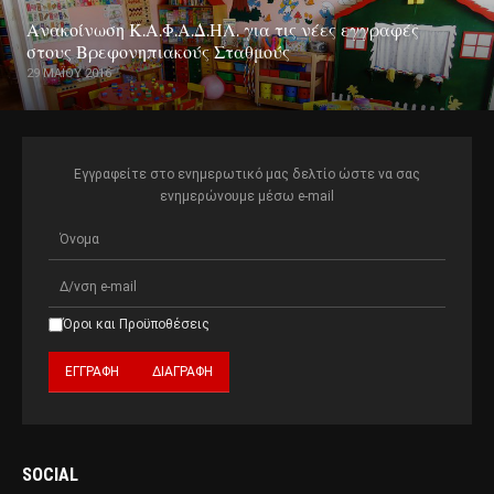
Ανακοίνωση Κ.Α.Φ.Α.Δ.ΗΛ. για τις νέες εγγραφές
στους Βρεφονηπιακούς Σταθμούς
29 ΜΑΪ́ΟΥ 2016
Εγγραφείτε στο ενημερωτικό μας δελτίο ώστε να σας
ενημερώνουμε μέσω e-mail
Όροι και Προϋποθέσεις
SOCIAL