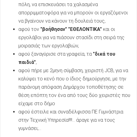
πόλη, να επισκευάσει τα χαλασμένα
απορριμματοφόρα για να μπορούν οι εργαζόμενοι
να βγαίνουν να κάνουν τη δουλειά τους,
αφού τον
"βοήθησαν" "ΕΘΕΛΟΝΤΙΚΑ"
και οι
εργολάβοι για να πιάσουν στασίδι στη σειρά της
μοιρασιάς των εργολαβιών,
αφού ξαναγύρισε στα γραφεία, τα
"δικά του
παιδιά"
,
αφού πήρε με 2μηνη σύμβαση, χειριστή JCB, για να
καλύψει το κενό που ο ίδιος δημιούργησε, με την
παράνομη απόφαση Δημάρχου τοποθέτησης σε
θέση επόπτη τον ένα από τους δύο χειριστές που
είχαμε στο δήμο
αφού έστειλε και συναδέλφισσα ΠΕ Γυμνάστρια
στην Τεχνική Υπηρεσία!!!!... άραγε για να τους
γυμνάσει;...