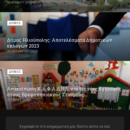
06 ΙΟΥΝΊΟΥ 2016
ΔΗΜΟΣ
Δήμος Ηλιούπολης: Αποτελέσματα Δημοτικών
εκλογών 2023
08 ΟΚΤΩΒΡΊΟΥ 2023
ΔΗΜΟΣ
Ανακοίνωση Κ.Α.Φ.Α.Δ.ΗΛ. για τις νέες εγγραφές
στους Βρεφονηπιακούς Σταθμούς
29 ΜΑΪ́ΟΥ 2016
Εγγραφείτε στο ενημερωτικό μας δελτίο ώστε να σας