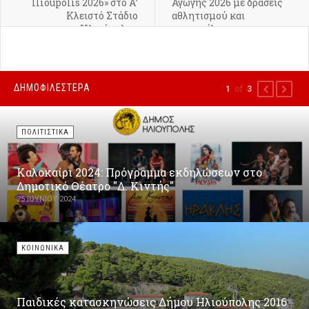
Ilioupolis 2026» στο Α’
Αγωγής 2026 με δράσεις
Κλειστό Στάδιο
αθλητισμού και
Ηλιούπολης
συμπερίληψης
ΔΗΜΟΦΙΛΕΣΤΕΡΑ
of
1
3
PREVIOUS
NEXT
ΠΟΛΙΤΙΣΤΙΚΑ
Καλοκαίρι 2024: Πρόγραμμα εκδηλώσεων στο
Δημοτικό Θέατρο "Δ. Κιντής"
25 ΙΟΥΝΊΟΥ 2024
ΚΟΙΝΩΝΙΚΑ
Παιδικές κατασκηνώσεις Δήμου Ηλιούπολης 2016