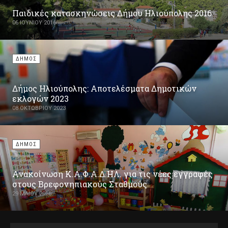
Παιδικές κατασκηνώσεις Δήμου Ηλιούπολης 2016
06 ΙΟΥΝΊΟΥ 2016
ΔΗΜΟΣ
Δήμος Ηλιούπολης: Αποτελέσματα Δημοτικών
εκλογών 2023
08 ΟΚΤΩΒΡΊΟΥ 2023
ΔΗΜΟΣ
Ανακοίνωση Κ.Α.Φ.Α.Δ.ΗΛ. για τις νέες εγγραφές
στους Βρεφονηπιακούς Σταθμούς
29 ΜΑΪ́ΟΥ 2016