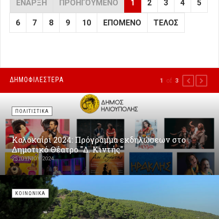
ΈΝΑΡΞΗ
ΠΡΟΗΓΟΎΜΕΝΟ
1
2
3
4
5
6
7
8
9
10
ΕΠΌΜΕΝΟ
ΤΈΛΟΣ
ΔΗΜΟΦΙΛΕΣΤΕΡΑ
of
1
3
PREVIOUS
NEXT
ΠΟΛΙΤΙΣΤΙΚΑ
Καλοκαίρι 2024: Πρόγραμμα εκδηλώσεων στο
Δημοτικό Θέατρο "Δ. Κιντής"
25 ΙΟΥΝΊΟΥ 2024
ΚΟΙΝΩΝΙΚΑ