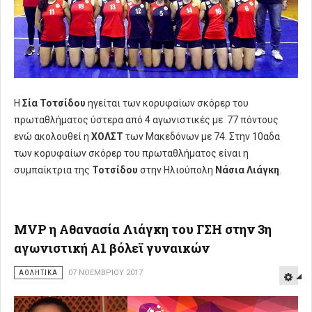
Η
Σία Τοτσίδου
ηγείται των κορυφαίων σκόρερ του
πρωταθλήματος ύστερα από 4 αγωνιστικές με 77 πόντους
ενώ ακολουθεί η
ΧΟΛΣΤ
των Μακεδόνων με 74. Στην 10αδα
των κορυφαίων σκόρερ του πρωταθλήματος είναι η
συμπαίκτρια της
Τοτσίδου
στην Ηλιούπολη
Νάσια Λιάγκη
.
MVP η Αθανασία Λιάγκη του ΓΣΗ στην 3η
αγωνιστική Α1 βόλεϊ γυναικών
ΑΘΛΗΤΙΚΑ
07 ΝΟΕΜΒΡΊΟΥ 2017