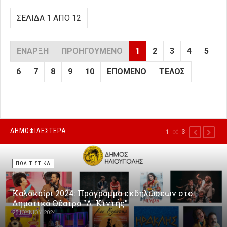
ΣΕΛΊΔΑ 1 ΑΠΌ 12
ΈΝΑΡΞΗ
ΠΡΟΗΓΟΎΜΕΝΟ
1
2
3
4
5
6
7
8
9
10
ΕΠΌΜΕΝΟ
ΤΈΛΟΣ
ΔΗΜΟΦΙΛΕΣΤΕΡΑ
of
1
3
PREVIOUS
NEXT
ΠΟΛΙΤΙΣΤΙΚΑ
Καλοκαίρι 2024: Πρόγραμμα εκδηλώσεων στο
Δημοτικό Θέατρο "Δ. Κιντής"
25 ΙΟΥΝΊΟΥ 2024