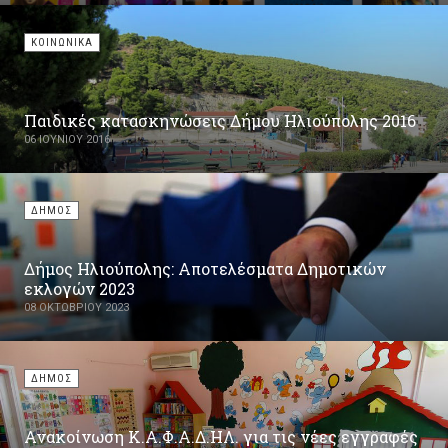
ΚΟΙΝΩΝΙΚΑ
Παιδικές κατασκηνώσεις Δήμου Ηλιούπολης 2016
06 ΙΟΥΝΊΟΥ 2016
ΔΗΜΟΣ
Δήμος Ηλιούπολης: Αποτελέσματα Δημοτικών
εκλογών 2023
08 ΟΚΤΩΒΡΊΟΥ 2023
ΔΗΜΟΣ
Ανακοίνωση Κ.Α.Φ.Α.Δ.ΗΛ. για τις νέες εγγραφές