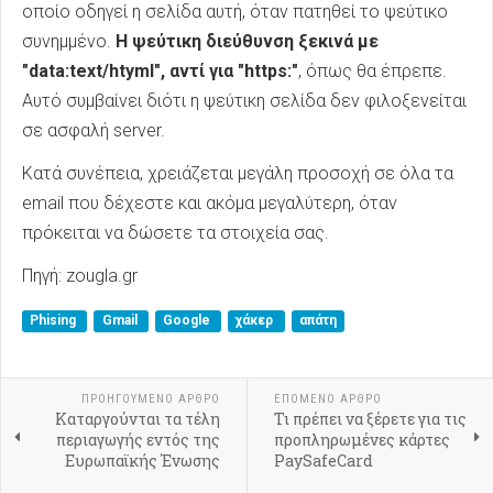
οποίο οδηγεί η σελίδα αυτή, όταν πατηθεί το ψεύτικο
συνημμένο.
Η ψεύτικη διεύθυνση ξεκινά με
"data:text/htyml", αντί για "https:"
, όπως θα έπρεπε.
Αυτό συμβαίνει διότι η ψεύτικη σελίδα δεν φιλοξενείται
σε ασφαλή server.
Κατά συνέπεια, χρειάζεται μεγάλη προσοχή σε όλα τα
email που δέχεστε και ακόμα μεγαλύτερη, όταν
πρόκειται να δώσετε τα στοιχεία σας.
Πηγή: zougla.gr
Phising
Gmail
Google
χάκερ
απάτη
ΠΡΟΗΓΟΎΜΕΝΟ ΑΡΘΡΟ
ΕΠΟΜΕΝΟ ΑΡΘΡΟ
Καταργούνται τα τέλη
Τι πρέπει να ξέρετε για τις
περιαγωγής εντός της
προπληρωμένες κάρτες
Ευρωπαϊκής Ένωσης
PaySafeCard