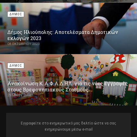
ΔΗΜΟΣ
Δήμος Ηλιούπολης: Αποτελέσματα Δημοτικών
εκλογών 2023
08 ΟΚΤΩΒΡΊΟΥ 2023
ΔΗΜΟΣ
Ανακοίνωση Κ.Α.Φ.Α.Δ.ΗΛ. για τις νέες εγγραφές
στους Βρεφονηπιακούς Σταθμούς
29 ΜΑΪ́ΟΥ 2016
Εγγραφείτε στο ενημερωτικό μας δελτίο ώστε να σας
ενημερώνουμε μέσω e-mail