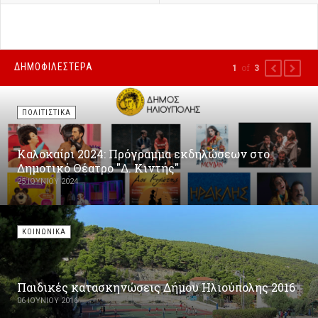
ΔΗΜΟΦΙΛΕΣΤΕΡΑ
of
1
3
PREVIOUS
NEXT
ΠΟΛΙΤΙΣΤΙΚΑ
Καλοκαίρι 2024: Πρόγραμμα εκδηλώσεων στο
Δημοτικό Θέατρο "Δ. Κιντής"
25 ΙΟΥΝΊΟΥ 2024
ΚΟΙΝΩΝΙΚΑ
Παιδικές κατασκηνώσεις Δήμου Ηλιούπολης 2016
06 ΙΟΥΝΊΟΥ 2016