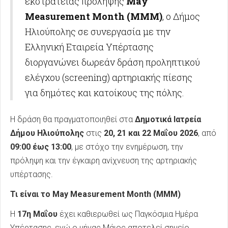
εκστρατείας πρόληψης
May
Measurement Month (MMM)
, ο Δήμος
Ηλιούπολης σε συνεργασία με την
Ελληνική Εταιρεία Υπέρτασης
διοργανώνει δωρεάν δράση προληπτικού
ελέγχου (screening) αρτηριακής πίεσης
για δημότες και κατοίκους της πόλης.
Η δράση θα πραγματοποιηθεί στα
Δημοτικά Ιατρεία
Δήμου Ηλιούπολης
στις
20, 21 και 22 Μαΐου 2026
, από
09:00 έως 13:00
, με στόχο την ενημέρωση, την
πρόληψη και την έγκαιρη ανίχνευση της αρτηριακής
υπέρτασης.
Τι είναι το May Measurement Month (MMM)
Η
17η Μαΐου
έχει καθιερωθεί ως Παγκόσμια Ημέρα
Υπέρτασης, ενώ ο μήνας Μάιος αποτελεί σημείο