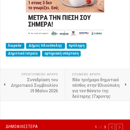
δωρεάν
Δήμος Ηλιούπολης
πρόληψη
Δημοτικά Ιατρεία
αρτηριακή υπέρταση
ΠΡΟΗΓΟΎΜΕΝΟ ΑΡΘΡΟ
ΕΠΟΜΕΝΟ ΑΡΘΡΟ
Συνεδρίαση του
Νέο τριήμερο δημοτικό
Δημοτικού Συμβουλίου
πένθος στην Ηλιούπολη
19 Μαΐου 2026
για τον θάνατο της
δεύτερης 17χρονης
ΔΗΜΟΦΙΛΕΣΤΕΡΑ
of
1
3
PREVIOUS
NEXT