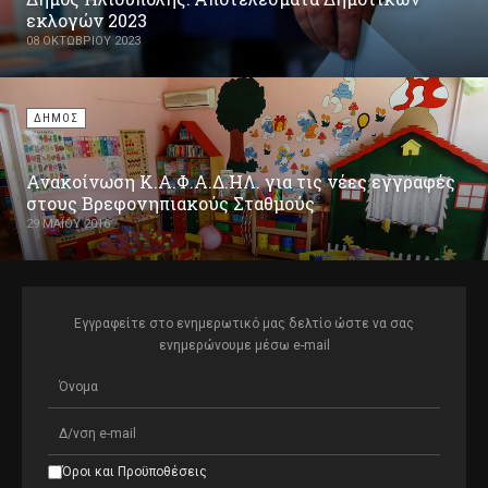
εκλογών 2023
08 ΟΚΤΩΒΡΊΟΥ 2023
ΔΗΜΟΣ
Ανακοίνωση Κ.Α.Φ.Α.Δ.ΗΛ. για τις νέες εγγραφές
στους Βρεφονηπιακούς Σταθμούς
29 ΜΑΪ́ΟΥ 2016
Εγγραφείτε στο ενημερωτικό μας δελτίο ώστε να σας
ενημερώνουμε μέσω e-mail
Όροι και Προϋποθέσεις