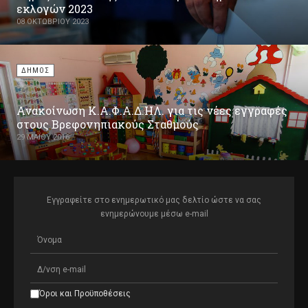
εκλογών 2023
08 ΟΚΤΩΒΡΊΟΥ 2023
ΔΗΜΟΣ
Ανακοίνωση Κ.Α.Φ.Α.Δ.ΗΛ. για τις νέες εγγραφές
στους Βρεφονηπιακούς Σταθμούς
29 ΜΑΪ́ΟΥ 2016
Εγγραφείτε στο ενημερωτικό μας δελτίο ώστε να σας
ενημερώνουμε μέσω e-mail
Όροι και Προϋποθέσεις