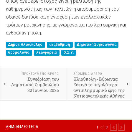
Όπως ανέφερε, στόχος είναι η βελτίωση της
καθημερινότητας των πολιτών, η αποσυμφόρηση του
οδικού δικτύου και η ενίσχυση των εναλλακτικών
τρόπων μετακίνησης, με γνώμονα μια πιο λειτουργική και
ανθρώπινη πόλη.
Δήμος Ηλιούπολης
αναβάθμιση
Δημοτική Συγκοινωνία
δρομολόγια
λεωφορεία
Ο.Σ.Υ.
ΠΡΟΗΓΟΎΜΕΝΟ ΑΡΘΡΟ
ΕΠΟΜΕΝΟ ΑΡΘΡΟ
Συνεδρίαση του
Ηλιούπολη - Βύρωνας:
Δημοτικού Συμβουλίου
Ξεκινά το μεγαλύτερο
30 Ιουνίου 2026
αντιπλημμυρικό έργο της
Νοτιοανατολικής Αθήνας
ΔΗΜΟΦΙΛΕΣΤΕΡΑ
of
1
3
PREVIOUS
NEXT