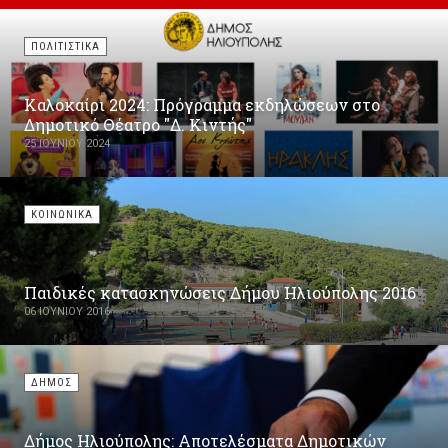
ΠΟΛΙΤΙΣΤΙΚΑ
Καλοκαίρι 2024: Πρόγραμμα εκδηλώσεων στο
Δημοτικό Θέατρο "Δ. Κιντής"
25 ΙΟΥΝΊΟΥ 2024
ΚΟΙΝΩΝΙΚΑ
Παιδικές κατασκηνώσεις Δήμου Ηλιούπολης 2016
06 ΙΟΥΝΊΟΥ 2016
ΔΗΜΟΣ
Δήμος Ηλιούπολης: Αποτελέσματα Δημοτικών