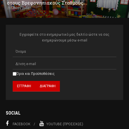
στους Βρεφονηπιακούς Σταθμούς
29 ΜΑΪ́ΟΥ 2016
Εγγραφείτε στο ενημερωτικό μας δελτίο ώστε να σας
ενημερώνουμε μέσω e-mail
Όροι και Προϋποθέσεις
SOCIAL
FACEBOOK
YOUTUBE (ΠΡΟΣΕΧΏΣ)