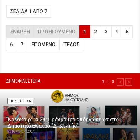
ΣΕΛΊΔΑ 1 ΑΠΌ 7
ΈΝΑΡΞΗ
ΠΡΟΗΓΟΎΜΕΝΟ
1
2
3
4
5
6
7
ΕΠΌΜΕΝΟ
ΤΈΛΟΣ
ΔΗΜΟΦΙΛΕΣΤΕΡΑ
of
1
3
PREVIOUS
NEXT
ΠΟΛΙΤΙΣΤΙΚΑ
Καλοκαίρι 2024: Πρόγραμμα εκδηλώσεων στο
Δημοτικό Θέατρο "Δ. Κιντής"
25 ΙΟΥΝΊΟΥ 2024