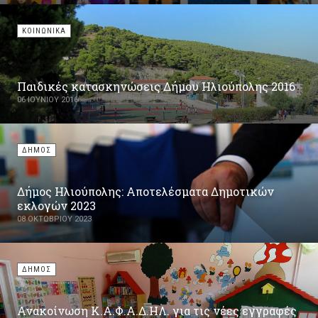
ΚΟΙΝΩΝΙΚΑ
Παιδικές κατασκηνώσεις Δήμου Ηλιούπολης 2016
06 ΙΟΥΝΊΟΥ 2016
ΔΗΜΟΣ
Δήμος Ηλιούπολης: Αποτελέσματα Δημοτικών
εκλογών 2023
08 ΟΚΤΩΒΡΊΟΥ 2023
ΔΗΜΟΣ
Ανακοίνωση Κ.Α.Φ.Α.Δ.ΗΛ. για τις νέες εγγραφές