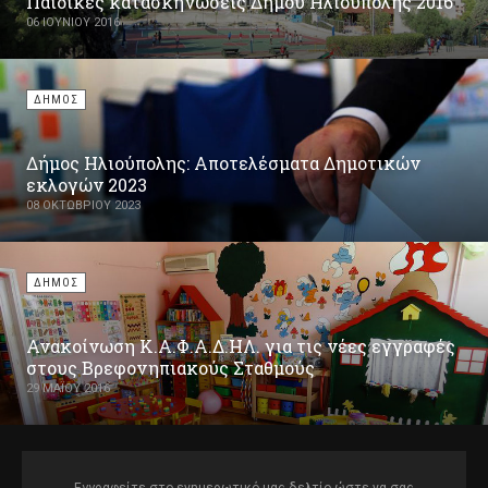
Παιδικές κατασκηνώσεις Δήμου Ηλιούπολης 2016
06 ΙΟΥΝΊΟΥ 2016
ΔΗΜΟΣ
Δήμος Ηλιούπολης: Αποτελέσματα Δημοτικών
εκλογών 2023
08 ΟΚΤΩΒΡΊΟΥ 2023
ΔΗΜΟΣ
Ανακοίνωση Κ.Α.Φ.Α.Δ.ΗΛ. για τις νέες εγγραφές
στους Βρεφονηπιακούς Σταθμούς
29 ΜΑΪ́ΟΥ 2016