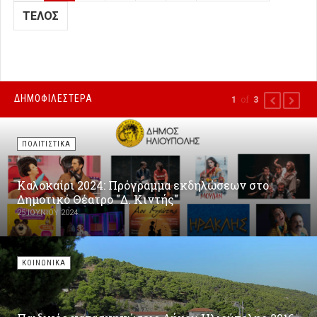
ΤΈΛΟΣ
ΔΗΜΟΦΙΛΕΣΤΕΡΑ
of
1
3
PREVIOUS
NEXT
ΠΟΛΙΤΙΣΤΙΚΑ
Καλοκαίρι 2024: Πρόγραμμα εκδηλώσεων στο
Δημοτικό Θέατρο "Δ. Κιντής"
25 ΙΟΥΝΊΟΥ 2024
ΚΟΙΝΩΝΙΚΑ