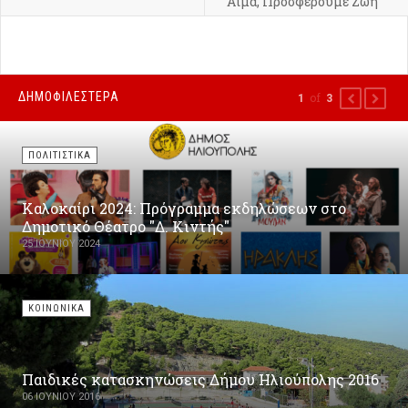
Αίμα, Προσφέρουμε Ζωή
ΔΗΜΟΦΙΛΕΣΤΕΡΑ
of
1
3
PREVIOUS
NEXT
ΠΟΛΙΤΙΣΤΙΚΑ
Καλοκαίρι 2024: Πρόγραμμα εκδηλώσεων στο
Δημοτικό Θέατρο "Δ. Κιντής"
25 ΙΟΥΝΊΟΥ 2024
ΚΟΙΝΩΝΙΚΑ
Παιδικές κατασκηνώσεις Δήμου Ηλιούπολης 2016
06 ΙΟΥΝΊΟΥ 2016