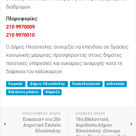
διαδρομών.
Πληροφορίες:
210 9970009
210 9970010
Ο Δήμος Ηλιούπολης συνεχίζει να επενδύει σε δράσεις
κοινωνικής μέριμνας, προσφέροντας στους δημότες
ποιοτικές υπηρεσίες και ευκαιρίες αναψυχής κατά τη
διάρκεια του καλοκαιριού.
δωρεάν
Δήμος Ηλιούπολης
δικαιολογητικά
καλοκαίρι
θαλάσσια μπάνια
Βάρκιζα
ΠΡΟΗΓΟΎΜΕΝΟ ΑΡΘΡΟ
ΕΠΟΜΕΝΟ ΑΡΘΡΟ
Erasmus+ στο 20ό
76η Εθελοντική
Δημοτικό Σχολείο
Αιμοδοσία Δήμου
Ηλιούπολης
Ηλιούπολης: Δίνουμε