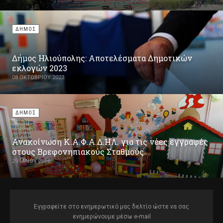
ΔΗΜΟΣ
Δήμος Ηλιούπολης: Αποτελέσματα Δημοτικών
εκλογών 2023
08 ΟΚΤΩΒΡΊΟΥ 2023
ΔΗΜΟΣ
Ανακοίνωση Κ.Α.Φ.Α.Δ.ΗΛ. για τις νέες εγγραφές
στους Βρεφονηπιακούς Σταθμούς
29 ΜΑΪ́ΟΥ 2016
Εγγραφείτε στο ενημερωτικό μας δελτίο ώστε να σας
ενημερώνουμε μέσω e-mail