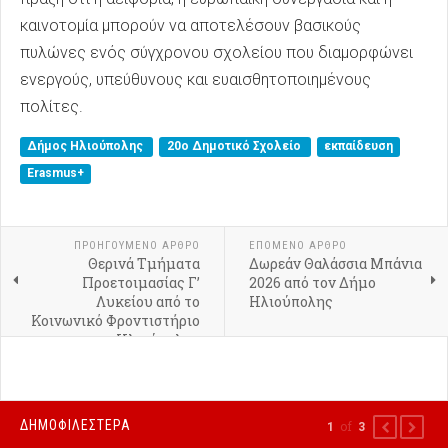
καινοτομία μπορούν να αποτελέσουν βασικούς
πυλώνες ενός σύγχρονου σχολείου που διαμορφώνει
ενεργούς, υπεύθυνους και ευαισθητοποιημένους
πολίτες.
Δήμος Ηλιούπολης
20ο Δημοτικό Σχολείο
εκπαίδευση
Erasmus+
ΠΡΟΗΓΟΎΜΕΝΟ ΑΡΘΡΟ
ΕΠΟΜΕΝΟ ΑΡΘΡΟ
Θερινά Τμήματα
Δωρεάν Θαλάσσια Μπάνια
Προετοιμασίας Γ’
2026 από τον Δήμο
Λυκείου από το
Ηλιούπολης
Κοινωνικό Φροντιστήριο
Ηλιούπολης
ΔΗΜΟΦΙΛΕΣΤΕΡΑ
of
1
3
PREVIOUS
NEXT