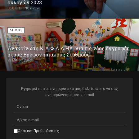
εκλογών 2023
08 ΟΚΤΩΒΡΊΟΥ 2023
ΔΗΜΟΣ
Ανακοίνωση Κ.Α.Φ.Α.Δ.ΗΛ. για τις νέες εγγραφές
στους Βρεφονηπιακούς Σταθμούς
29 ΜΑΪ́ΟΥ 2016
Εγγραφείτε στο ενημερωτικό μας δελτίο ώστε να σας
ενημερώνουμε μέσω e-mail
Όροι και Προϋποθέσεις