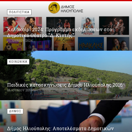
ΠΟΛΙΤΙΣΤΙΚΑ
Καλοκαίρι 2024: Πρόγραμμα εκδηλώσεων στο
Δημοτικό Θέατρο "Δ. Κιντής"
25 ΙΟΥΝΊΟΥ 2024
ΚΟΙΝΩΝΙΚΑ
Παιδικές κατασκηνώσεις Δήμου Ηλιούπολης 2016
06 ΙΟΥΝΊΟΥ 2016
ΔΗΜΟΣ
Δήμος Ηλιούπολης: Αποτελέσματα Δημοτικών