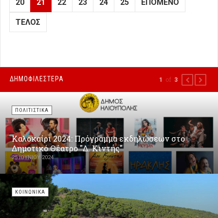
20
21
22
23
24
25
ΕΠΌΜΕΝΟ
ΤΈΛΟΣ
ΔΗΜΟΦΙΛΕΣΤΕΡΑ
of
1
3
PREVIOUS
NEXT
ΠΟΛΙΤΙΣΤΙΚΑ
Καλοκαίρι 2024: Πρόγραμμα εκδηλώσεων στο
Δημοτικό Θέατρο "Δ. Κιντής"
25 ΙΟΥΝΊΟΥ 2024
ΚΟΙΝΩΝΙΚΑ