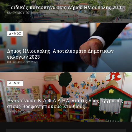
Παιδικές κατασκηνώσεις Δήμου Ηλιούπολης 2016
06 ΙΟΥΝΊΟΥ 2016
ΔΗΜΟΣ
Δήμος Ηλιούπολης: Αποτελέσματα Δημοτικών
εκλογών 2023
08 ΟΚΤΩΒΡΊΟΥ 2023
ΔΗΜΟΣ
Ανακοίνωση Κ.Α.Φ.Α.Δ.ΗΛ. για τις νέες εγγραφές
στους Βρεφονηπιακούς Σταθμούς
29 ΜΑΪ́ΟΥ 2016