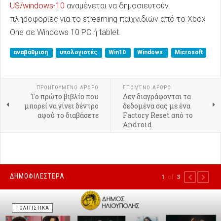
US/windows-10
αναμένεται να δημοσιευτούν
πληροφορίες για το streaming παιχνιδιών από το Xbox
One σε Windows 10 PC ή tablet.
αναβάθμιση
υπολογιστές
Win10
Windows
Microsoft
ΠΡΟΗΓΟΎΜΕΝΟ ΑΡΘΡΟ
ΕΠΟΜΕΝΟ ΑΡΘΡΟ
Το πρώτο βιβλίο που
Δεν διαγράφονται τα
μπορεί να γίνει δέντρο
δεδομένα σας με ένα
αφού το διαβάσετε
Factory Reset από το
Android
ΔΗΜΟΦΙΛΕΣΤΕΡΑ
of
1
3
PREVIOUS
NEXT
ΠΟΛΙΤΙΣΤΙΚΑ