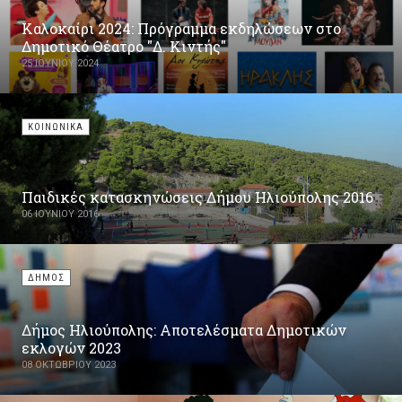
Καλοκαίρι 2024: Πρόγραμμα εκδηλώσεων στο
Δημοτικό Θέατρο "Δ. Κιντής"
25 ΙΟΥΝΊΟΥ 2024
ΚΟΙΝΩΝΙΚΑ
Παιδικές κατασκηνώσεις Δήμου Ηλιούπολης 2016
06 ΙΟΥΝΊΟΥ 2016
ΔΗΜΟΣ
Δήμος Ηλιούπολης: Αποτελέσματα Δημοτικών
εκλογών 2023
08 ΟΚΤΩΒΡΊΟΥ 2023