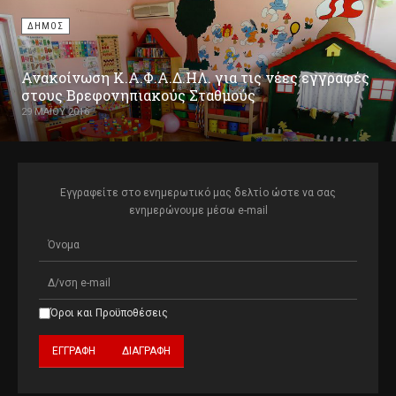
ΔΗΜΟΣ
Ανακοίνωση Κ.Α.Φ.Α.Δ.ΗΛ. για τις νέες εγγραφές
στους Βρεφονηπιακούς Σταθμούς
29 ΜΑΪ́ΟΥ 2016
Εγγραφείτε στο ενημερωτικό μας δελτίο ώστε να σας
ενημερώνουμε μέσω e-mail
Όροι και Προϋποθέσεις