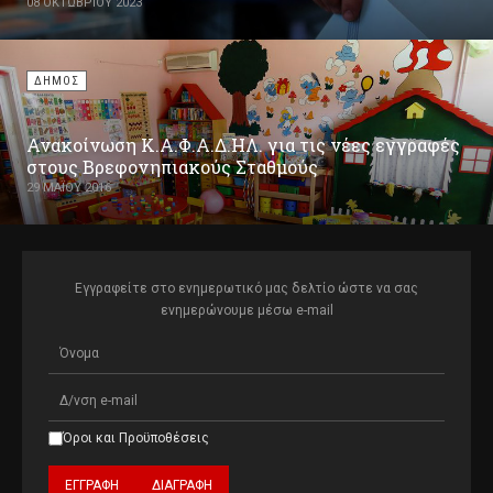
08 ΟΚΤΩΒΡΊΟΥ 2023
ΔΗΜΟΣ
Ανακοίνωση Κ.Α.Φ.Α.Δ.ΗΛ. για τις νέες εγγραφές
στους Βρεφονηπιακούς Σταθμούς
29 ΜΑΪ́ΟΥ 2016
Εγγραφείτε στο ενημερωτικό μας δελτίο ώστε να σας
ενημερώνουμε μέσω e-mail
Όροι και Προϋποθέσεις