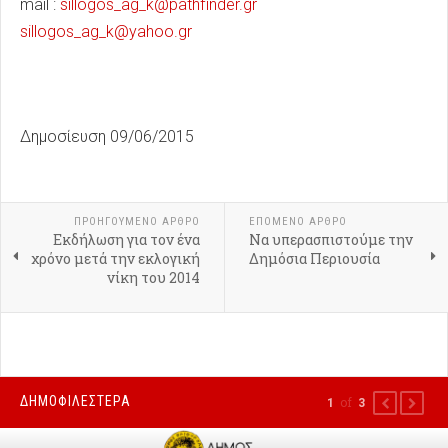
mail :
sillogos_ag_k@pathfinder.gr
sillogos_ag_k@yahoo.gr
Δημοσίευση 09/06/2015
ΠΡΟΗΓΟΎΜΕΝΟ ΑΡΘΡΟ
ΕΠΟΜΕΝΟ ΑΡΘΡΟ
Εκδήλωση για τον ένα
Να υπερασπιστούμε την
χρόνο μετά την εκλογική
Δημόσια Περιουσία
νίκη του 2014
ΔΗΜΟΦΙΛΕΣΤΕΡΑ
of
1
3
PREVIOUS
NEXT