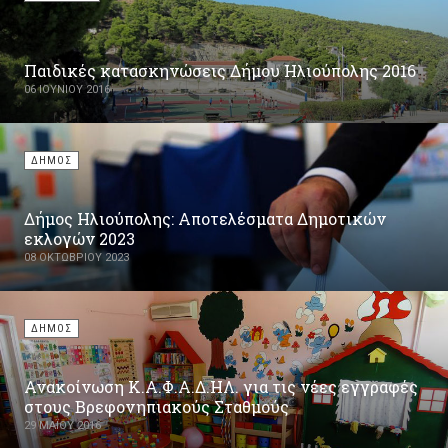
Παιδικές κατασκηνώσεις Δήμου Ηλιούπολης 2016
06 ΙΟΥΝΊΟΥ 2016
ΔΗΜΟΣ
Δήμος Ηλιούπολης: Αποτελέσματα Δημοτικών
εκλογών 2023
08 ΟΚΤΩΒΡΊΟΥ 2023
ΔΗΜΟΣ
Ανακοίνωση Κ.Α.Φ.Α.Δ.ΗΛ. για τις νέες εγγραφές
στους Βρεφονηπιακούς Σταθμούς
29 ΜΑΪ́ΟΥ 2016