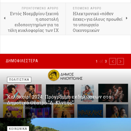
ΠΡΟΗΓΟΎΜΕΝΟ ΑΡΘΡΟ
ΕΠΟΜΕΝΟ ΑΡΘΡΟ
Εντός Νοεμβρίου ξεκινά
Ηλεκτρονικό «πόθεν
η αποστολή
έσχες» για όλους προωθεί
ειδοποιητηρίων για τα
το υπουργείο
τέλη κυκλοφορίας των ΙΧ
Οικονομικών
ΔΗΜΟΦΙΛΕΣΤΕΡΑ
of
1
3
PREVIOUS
NEXT
ΠΟΛΙΤΙΣΤΙΚΑ
Καλοκαίρι 2024: Πρόγραμμα εκδηλώσεων στο
Δημοτικό Θέατρο "Δ. Κιντής"
25 ΙΟΥΝΊΟΥ 2024
ΚΟΙΝΩΝΙΚΑ