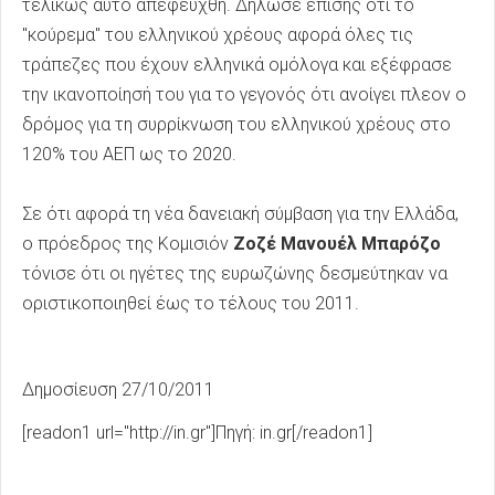
τελικώς αυτο απεφεύχθη. Δήλωσε επίσης ότι το
"κούρεμα" του ελληνικού χρέους αφορά όλες τις
τράπεζες που έχουν ελληνικά ομόλογα και εξέφρασε
την ικανοποίησή του για το γεγονός ότι ανοίγει πλεον ο
δρόμος για τη συρρίκνωση του ελληνικού χρέους στο
120% του ΑΕΠ ως το 2020.
Σε ότι αφορά τη νέα δανειακή σύμβαση για την Ελλάδα,
ο πρόεδρος της Κομισιόν
Ζοζέ Μανουέλ Μπαρόζο
τόνισε ότι οι ηγέτες της ευρωζώνης δεσμεύτηκαν να
οριστικοποιηθεί έως το τέλους του 2011.
Δημοσίευση 27/10/2011
[readon1 url="http://in.gr"]Πηγή: in.gr[/readon1]