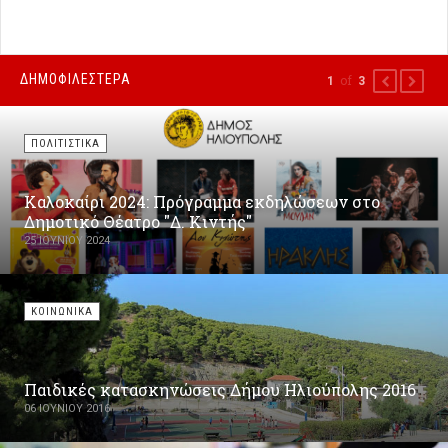
ΔΗΜΟΦΙΛΕΣΤΕΡΑ
of
1
3
PREVIOUS
NEXT
ΠΟΛΙΤΙΣΤΙΚΑ
Καλοκαίρι 2024: Πρόγραμμα εκδηλώσεων στο
Δημοτικό Θέατρο "Δ. Κιντής"
25 ΙΟΥΝΊΟΥ 2024
ΚΟΙΝΩΝΙΚΑ
Παιδικές κατασκηνώσεις Δήμου Ηλιούπολης 2016
06 ΙΟΥΝΊΟΥ 2016