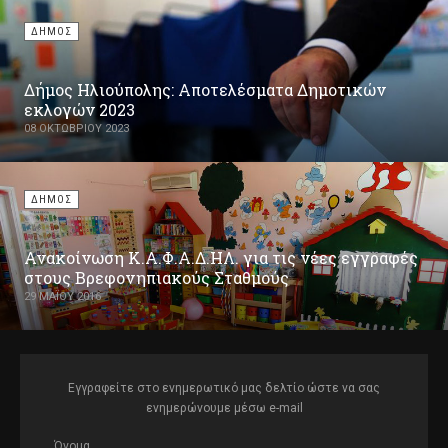
ΔΗΜΟΣ
Δήμος Ηλιούπολης: Αποτελέσματα Δημοτικών
εκλογών 2023
08 ΟΚΤΩΒΡΊΟΥ 2023
ΔΗΜΟΣ
Ανακοίνωση Κ.Α.Φ.Α.Δ.ΗΛ. για τις νέες εγγραφές
στους Βρεφονηπιακούς Σταθμούς
29 ΜΑΪ́ΟΥ 2016
Εγγραφείτε στο ενημερωτικό μας δελτίο ώστε να σας
ενημερώνουμε μέσω e-mail