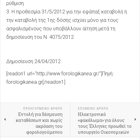
ρύθμιση.
3. Η προθεσμία 31/5/2012 για την εφάπαξ καταβολή ή
την καταβολή της 1ης δόσης ισχύει μόνο για τους
ασφαλισμένους που υποβάλλουν αίτηση μετά τη
δημοσίευση του Ν. 4075/2012.
Δημοσίευση 24/04/2012
[readon1 url="http://www.forologikanea.gr/"]Πηγή:
forologikanea.gr[/readon1]
ΠΡΟΗΓΟΎΜΕΝΟ ΑΡΘΡΟ
ΕΠΟΜΕΝΟ ΑΡΘΡΟ
Εντολή για δέσμευση
Ηλεκτρονικό
καταθέσεων και χωρίς
«φακέλωμα» για όλους
ακρόαση του
τους Έλληνες προωθεί το
φορολογούμενου
υπουργείο Οικονομικών