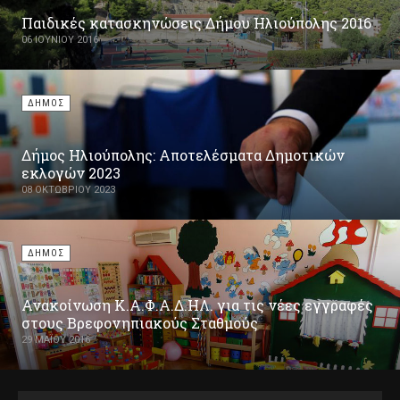
Παιδικές κατασκηνώσεις Δήμου Ηλιούπολης 2016
06 ΙΟΥΝΊΟΥ 2016
ΔΗΜΟΣ
Δήμος Ηλιούπολης: Αποτελέσματα Δημοτικών
εκλογών 2023
08 ΟΚΤΩΒΡΊΟΥ 2023
ΔΗΜΟΣ
Ανακοίνωση Κ.Α.Φ.Α.Δ.ΗΛ. για τις νέες εγγραφές
στους Βρεφονηπιακούς Σταθμούς
29 ΜΑΪ́ΟΥ 2016