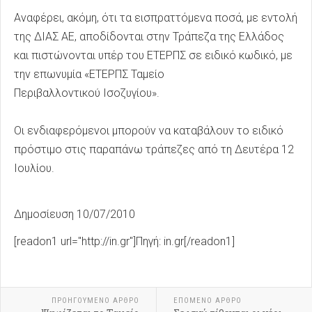
Αναφέρει, ακόμη, ότι τα εισπραττόμενα ποσά, με εντολή
της ΔΙΑΣ ΑΕ, αποδίδονται στην Τράπεζα της Ελλάδος
και πιστώνονται υπέρ του ΕΤΕΡΠΣ σε ειδικό κωδικό, με
την επωνυμία «ΕΤΕΡΠΣ Ταμείο
Περιβαλλοντικού Ισοζυγίου».
Οι ενδιαφερόμενοι μπορούν να καταβάλουν το ειδικό
πρόστιμο στις παραπάνω τράπεζες από τη Δευτέρα 12
Ιουλίου.
Δημοσίευση 10/07/2010
[readon1 url="http://in.gr"]Πηγή: in.gr[/readon1]
ΠΡΟΗΓΟΎΜΕΝΟ ΑΡΘΡΟ
ΕΠΟΜΕΝΟ ΑΡΘΡΟ