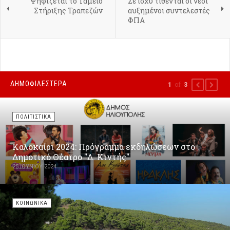
Ψηφίζεται το Ταμείο
Σε ισχύ τίθενται οι νέοι
Στήριξης Τραπεζών
αυξημένοι συντελεστές
ΦΠΑ
ΔΗΜΟΦΙΛΕΣΤΕΡΑ
of
1
3
PREVIOUS
NEXT
ΠΟΛΙΤΙΣΤΙΚΑ
Καλοκαίρι 2024: Πρόγραμμα εκδηλώσεων στο
Δημοτικό Θέατρο "Δ. Κιντής"
25 ΙΟΥΝΊΟΥ 2024
ΚΟΙΝΩΝΙΚΑ