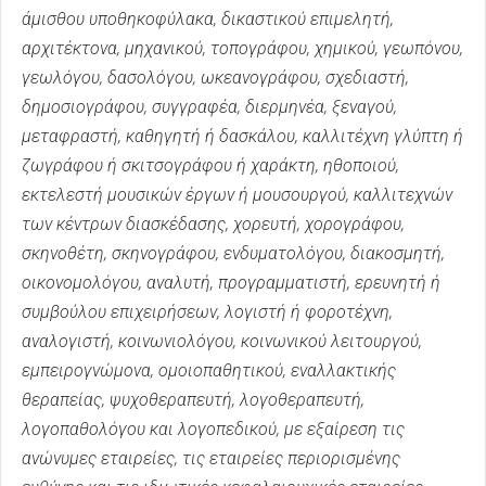
άμισθου υποθηκοφύλακα, δικαστικού επιμελητή,
αρχιτέκτονα, μηχανικού, τοπογράφου, χημικού, γεωπόνου,
γεωλόγου, δασολόγου, ωκεανογράφου, σχεδιαστή,
δημοσιογράφου, συγγραφέα, διερμηνέα, ξεναγού,
μεταφραστή, καθηγητή ή δασκάλου, καλλιτέχνη γλύπτη ή
ζωγράφου ή σκιτσογράφου ή χαράκτη, ηθοποιού,
εκτελεστή μουσικών έργων ή μουσουργού, καλλιτεχνών
των κέντρων διασκέδασης, χορευτή, χορογράφου,
σκηνοθέτη, σκηνογράφου, ενδυματολόγου, διακοσμητή,
οικονομολόγου, αναλυτή, προγραμματιστή, ερευνητή ή
συμβούλου επιχειρήσεων, λογιστή ή φοροτέχνη,
αναλογιστή, κοινωνιολόγου, κοινωνικού λειτουργού,
εμπειρογνώμονα, ομοιοπαθητικού, εναλλακτικής
θεραπείας, ψυχοθεραπευτή, λογοθεραπευτή,
λογοπαθολόγου και λογοπεδικού, με εξαίρεση τις
ανώνυμες εταιρείες, τις εταιρείες περιορισμένης