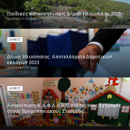
Παιδικές κατασκηνώσεις Δήμου Ηλιούπολης 2016
06 ΙΟΥΝΊΟΥ 2016
ΔΗΜΟΣ
Δήμος Ηλιούπολης: Αποτελέσματα Δημοτικών
εκλογών 2023
08 ΟΚΤΩΒΡΊΟΥ 2023
ΔΗΜΟΣ
Ανακοίνωση Κ.Α.Φ.Α.Δ.ΗΛ. για τις νέες εγγραφές
στους Βρεφονηπιακούς Σταθμούς
29 ΜΑΪ́ΟΥ 2016