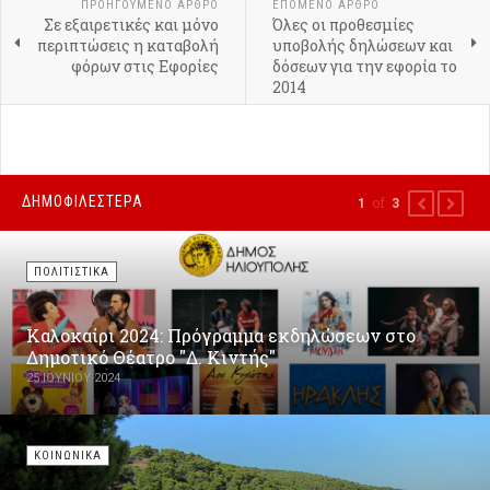
ΠΡΟΗΓΟΎΜΕΝΟ ΑΡΘΡΟ
ΕΠΟΜΕΝΟ ΑΡΘΡΟ
Σε εξαιρετικές και μόνο
Όλες οι προθεσμίες
περιπτώσεις η καταβολή
υποβολής δηλώσεων και
φόρων στις Εφορίες
δόσεων για την εφορία το
2014
ΔΗΜΟΦΙΛΕΣΤΕΡΑ
of
1
3
PREVIOUS
NEXT
ΠΟΛΙΤΙΣΤΙΚΑ
Καλοκαίρι 2024: Πρόγραμμα εκδηλώσεων στο
Δημοτικό Θέατρο "Δ. Κιντής"
25 ΙΟΥΝΊΟΥ 2024
ΚΟΙΝΩΝΙΚΑ