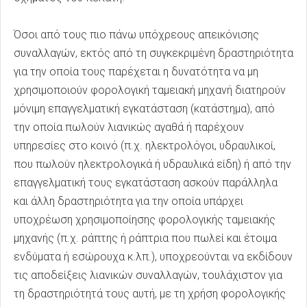
Όσοι από τους πιο πάνω υπόχρεους απεικόνισης
συναλλαγών, εκτός από τη συγκεκριμένη δραστηριότητα
για την οποία τους παρέχεται η δυνατότητα να μη
χρησιμοποιούν φορολογική ταμειακή μηχανή διατηρούν
μόνιμη επαγγελματική εγκατάσταση (κατάστημα), από
την οποία πωλούν λιανικώς αγαθά ή παρέχουν
υπηρεσίες στο κοινό (π.χ. ηλεκτρολόγοι, υδραυλικοί,
που πωλούν ηλεκτρολογικά ή υδραυλικά είδη) ή από την
επαγγελματική τους εγκατάσταση ασκούν παράλληλα
και άλλη δραστηριότητα για την οποία υπάρχει
υποχρέωση χρησιμοποίησης φορολογικής ταμειακής
μηχανής (π.χ. ράπτης ή ράπτρια που πωλεί και έτοιμα
ενδύματα ή εσώρουχα κ.λπ.), υποχρεούνται να εκδίδουν
τις αποδείξεις λιανικών συναλλαγών, τουλάχιστον για
τη δραστηριότητά τους αυτή, με τη χρήση φορολογικής