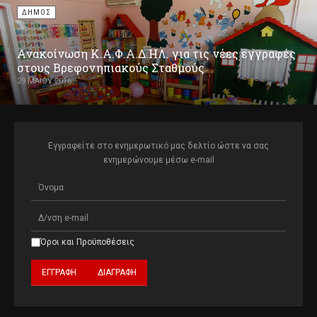
ΔΗΜΟΣ
Ανακοίνωση Κ.Α.Φ.Α.Δ.ΗΛ. για τις νέες εγγραφές
στους Βρεφονηπιακούς Σταθμούς
29 ΜΑΪ́ΟΥ 2016
Εγγραφείτε στο ενημερωτικό μας δελτίο ώστε να σας
ενημερώνουμε μέσω e-mail
Όροι και Προϋποθέσεις