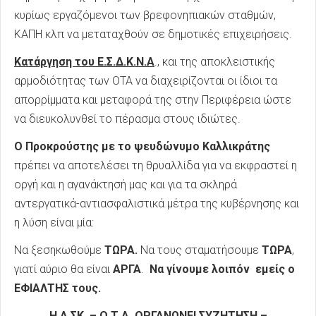
κυρίως εργαζόμενοι των βρεφονηπιακών σταθμών,
ΚΑΠΗ κλπ να μεταταχθούν σε δημοτικές επιχειρήσεις.
Κατάργηση του Ε.Σ.Δ.Κ.Ν.Α
., και της αποκλειστικής
αρμοδιότητας των ΟΤΑ να διαχειρίζονται οι ίδιοι τα
απορρίμματα και μεταφορά της στην Περιφέρεια ώστε
να διευκολυνθεί το πέρασμα στους ιδιώτες.
Ο Προκρούστης με το ψευδώνυμο Καλλικράτης
πρέπει να αποτελέσει τη θρυαλλίδα για να εκφραστεί η
οργή και η αγανάκτησή μας και για τα σκληρά
αντεργατικά-αντιασφαλιστικά μέτρα της κυβέρνησης και
η λύση είναι μία:
Να ξεσηκωθούμε
ΤΩΡΑ.
Να τους σταματήσουμε
ΤΩΡΑ
,
γιατί αύριο θα είναι
ΑΡΓΑ
.
Να γίνουμε λοιπόν εμείς ο
ΕΦΙΑΛΤΗΣ τους.
Η Α.ΣΚ. – Ο.Τ.Α. ΟΡΓΑΝΩΝΕΙ ΣΥΖΗΤΗΣΗ –