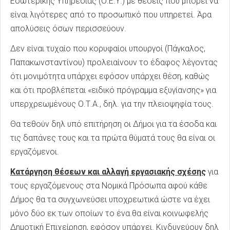
Εσωτερικής Υπηρεσίας (Ο.Ε.Υ.) με θέσεις που μπορεί να
είναι λιγότερες από το προσωπικό που υπηρετεί. Άρα
απολύσεις όσων περισσεύουν.
Δεν είναι τυχαίο που κορυφαίοι υπουργοί (Πάγκαλος,
Παπακωνσταντίνου) προλειαίνουν το έδαφος λέγοντας
ότι μονιμότητα υπάρχει εφόσον υπάρχει θέση, καθώς
και ότι προβλέπεται «ειδικό πρόγραμμα εξυγίανσης» για
υπερχρεωμένους Ο.Τ.Α., δηλ. για την πλειοψηφία τους.
Θα τεθούν δηλ υπό επιτήρηση οι Δήμοι για τα έσοδα και
τις δαπάνες τους και τα πρώτα θύματά τους θα είναι οι
εργαζόμενοι.
Κατάργηση θέσεων και αλλαγή εργασιακής σχέσης
για
τους εργαζόμενους στα Νομικά Πρόσωπα αφού κάθε
Δήμος θα τα συγχωνεύσει υποχρεωτικά ώστε να έχει
μόνο δύο εκ των οποίων το ένα θα είναι κοινωφελής
Δημοτική Επιχείρηση, εφόσον υπάρχει. Κινδυνεύουν δηλ