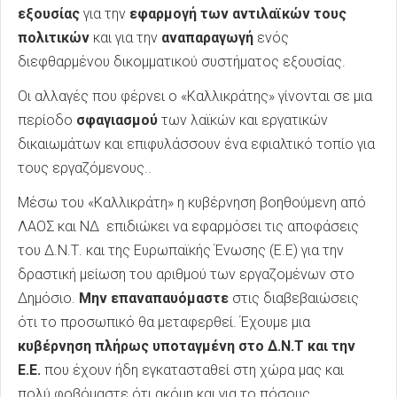
εξουσίας
για την
εφαρμογή των αντιλαϊκών τους
πολιτικών
και για την
αναπαραγωγή
ενός
διεφθαρμένου δικομματικού συστήματος εξουσίας.
Οι αλλαγές που φέρνει ο «Καλλικράτης» γίνονται σε μια
περίοδο
σφαγιασμού
των λαϊκών και εργατικών
δικαιωμάτων και επιφυλάσσουν ένα εφιαλτικό τοπίο για
τους εργαζόμενους..
Μέσω του «Καλλικράτη» η κυβέρνηση βοηθούμενη από
ΛΑΟΣ και ΝΔ επιδιώκει να εφαρμόσει τις αποφάσεις
του Δ.Ν.Τ. και της Ευρωπαϊκής Ένωσης (Ε.Ε) για την
δραστική μείωση του αριθμού των εργαζομένων στο
Δημόσιο.
Μην επαναπαυόμαστε
στις διαβεβαιώσεις
ότι το προσωπικό θα μεταφερθεί. Έχουμε μια
κυβέρνηση πλήρως υποταγμένη στο Δ.Ν.Τ και την
Ε.Ε.
που έχουν ήδη εγκατασταθεί στη χώρα μας και
πολύ φοβόμαστε ότι ακόμη και για το πόσους