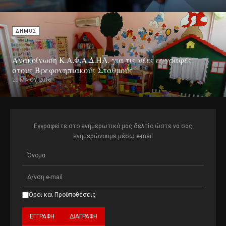
ΔΗΜΟΣ
Ανακοίνωση Κ.Α.Φ.Α.Δ.ΗΛ. για τις νέες εγγραφές
στους Βρεφονηπιακούς Σταθμούς
29 ΜΑΪ́ΟΥ 2016
Εγγραφείτε στο ενημερωτικό μας δελτίο ώστε να σας
ενημερώνουμε μέσω e-mail
Όροι και Προϋποθέσεις