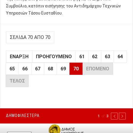
Συμβούλιο, κατόπιν εισήγησης του Αντιδημάρχου Τεχνικών
Υπηρεσιών Τάσου Ευσταθίου.
ΣΕΛΊΔΑ 70 ΑΠΌ 70
ΈΝΑΡΞΗ
ΠΡΟΗΓΟΎΜΕΝΟ
61
62
63
64
65
66
67
68
69
70
ΕΠΌΜΕΝΟ
ΤΈΛΟΣ
ΔΗΜΟΦΙΛΕΣΤΕΡΑ
1
of
3
PREVIOUS
NEXT